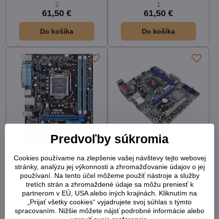
2
1
61,50 €
61,50 €
Do košíka
Do košíka
Predvoľby súkromia
ASUS H61M-D (Micro-ATX,
Intel Desktop Board
Cookies používame na zlepšenie vašej návštevy tejto webovej
Intel H61, LGA 1155, DDR3,
DH61BE (Micro-ATX, Intel
stránky, analýzu jej výkonnosti a zhromažďovanie údajov o jej
SATA 3Gb/s)
H61, LGA 1155, DDR3,
SATA 3Gb/s)
používaní. Na tento účel môžeme použiť nástroje a služby
tretích strán a zhromaždené údaje sa môžu preniesť k
1
2
partnerom v EÚ, USA alebo iných krajinách. Kliknutím na
61,50 €
61,50 €
„Prijať všetky cookies“ vyjadrujete svoj súhlas s týmto
spracovaním. Nižšie môžete nájsť podrobné informácie alebo
Do košíka
Do košíka