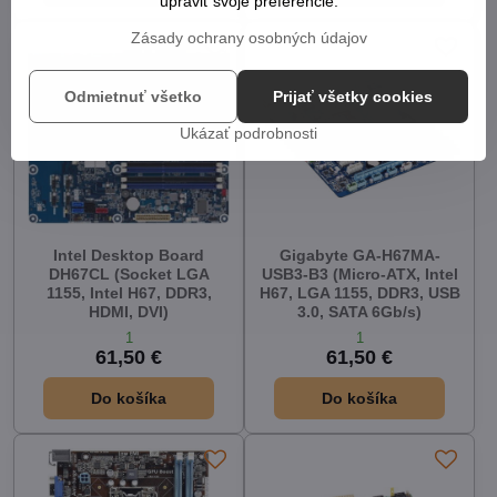
upraviť svoje preferencie.
Zásady ochrany osobných údajov
Odmietnuť všetko
Prijať všetky cookies
Ukázať podrobnosti
Intel Desktop Board
Gigabyte GA-H67MA-
DH67CL (Socket LGA
USB3-B3 (Micro-ATX, Intel
1155, Intel H67, DDR3,
H67, LGA 1155, DDR3, USB
HDMI, DVI)
3.0, SATA 6Gb/s)
1
1
61,50 €
61,50 €
Do košíka
Do košíka