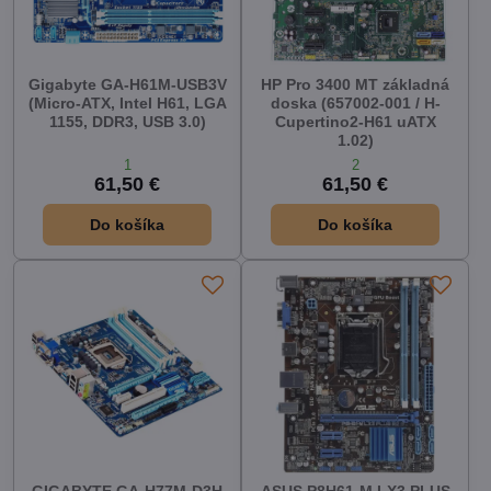
Gigabyte GA-H61M-USB3V
HP Pro 3400 MT základná
(Micro-ATX, Intel H61, LGA
doska (657002-001 / H-
1155, DDR3, USB 3.0)
Cupertino2-H61 uATX
1.02)
1
2
61,50 €
61,50 €
Do košíka
Do košíka