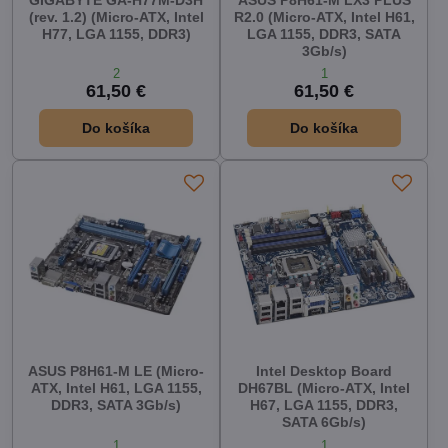
GIGABYTE GA-H77M-D3H
ASUS P8H61-M LX3 PLUS
(rev. 1.2) (Micro-ATX, Intel
R2.0 (Micro-ATX, Intel H61,
H77, LGA 1155, DDR3)
LGA 1155, DDR3, SATA
3Gb/s)
2
1
61,50 €
61,50 €
Do košíka
Do košíka
ASUS P8H61-M LE (Micro-
Intel Desktop Board
ATX, Intel H61, LGA 1155,
DH67BL (Micro-ATX, Intel
DDR3, SATA 3Gb/s)
H67, LGA 1155, DDR3,
SATA 6Gb/s)
1
1