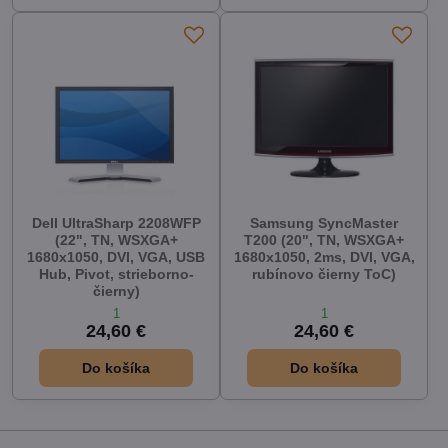
Dell UltraSharp 2208WFP
Samsung SyncMaster
(22", TN, WSXGA+
T200 (20", TN, WSXGA+
1680x1050, DVI, VGA, USB
1680x1050, 2ms, DVI, VGA,
Hub, Pivot, strieborno-
rubínovo čierny ToC)
čierny)
1
1
24,60 €
24,60 €
Do košíka
Do košíka