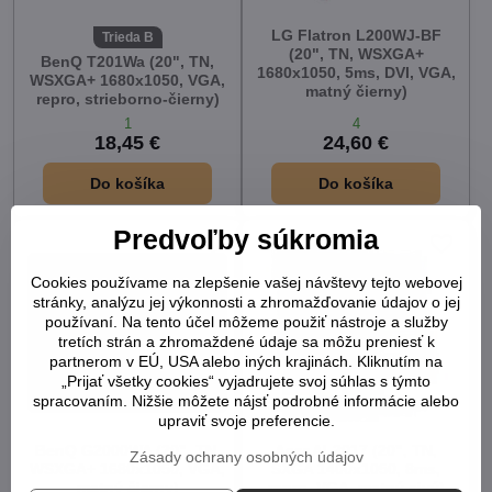
LG Flatron L200WJ-BF
Trieda B
(20", TN, WSXGA+
BenQ T201Wa (20", TN,
1680x1050, 5ms, DVI, VGA,
WSXGA+ 1680x1050, VGA,
matný čierny)
repro, strieborno-čierny)
1
4
18,45 €
24,60 €
Do košíka
Do košíka
Predvoľby súkromia
Cookies používame na zlepšenie vašej návštevy tejto webovej
stránky, analýzu jej výkonnosti a zhromažďovanie údajov o jej
používaní. Na tento účel môžeme použiť nástroje a služby
tretích strán a zhromaždené údaje sa môžu preniesť k
partnerom v EÚ, USA alebo iných krajinách. Kliknutím na
„Prijať všetky cookies“ vyjadrujete svoj súhlas s týmto
spracovaním. Nižšie môžete nájsť podrobné informácie alebo
upraviť svoje preferencie.
BenQ G2000WA (20", TN,
Acer AL2017 (20", TN,
Zásady ochrany osobných údajov
WSXGA+ 1680x1050, VGA,
SXGA 1400x1050, 8ms,
matný čierny)
repro, VGA, matný sivý)