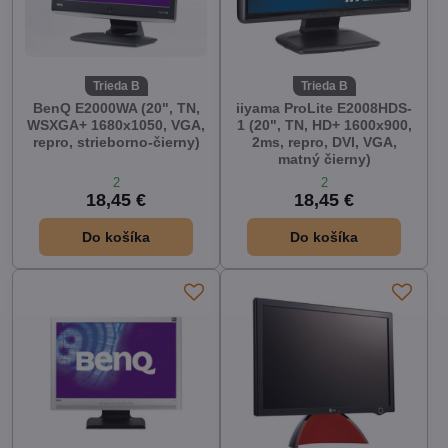
Trieda B
Trieda B
BenQ E2000WA (20", TN,
iiyama ProLite E2008HDS-
WSXGA+ 1680x1050, VGA,
1 (20", TN, HD+ 1600x900,
repro, strieborno-čierny)
2ms, repro, DVI, VGA,
matný čierny)
2
2
18,45 €
18,45 €
Do košíka
Do košíka