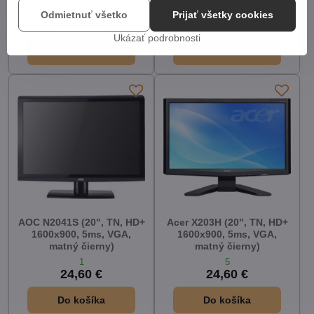
1
1
Odmietnuť všetko
Prijať všetky cookies
24,60 €
24,60 €
Ukázať podrobnosti
Do košíka
Do košíka
AOC N2041S (20", TN, HD+
Acer X203H (20", TN, HD+
1600x900, 5ms, VGA,
1600x900, 5ms, VGA,
matný čierny)
matný čierny)
1
5
24,60 €
24,60 €
Do košíka
Do košíka