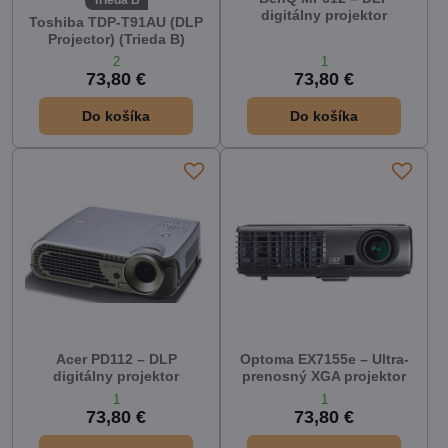
digitálny projektor
Toshiba TDP-T91AU (DLP
Projector) (Trieda B)
2
1
73,80 €
73,80 €
Do košíka
Do košíka
Acer PD112 – DLP
Optoma EX7155e – Ultra-
digitálny projektor
prenosný XGA projektor
1
1
73,80 €
73,80 €