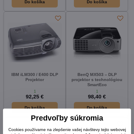
Do košíka
Do košíka
IBM iLM300 / E400 DLP
BenQ MX503 – DLP
Projektor
projektor s technológiou
SmartEco
1
1
92,25 €
98,40 €
Do košíka
Do košíka
Predvoľby súkromia
Cookies používame na zlepšenie vašej návštevy tejto webovej