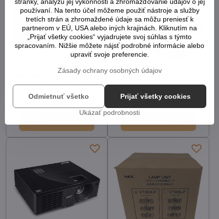
stránky, analýzu jej výkonnosti a zhromažďovanie údajov o jej
používaní. Na tento účel môžeme použiť nástroje a služby
tretích strán a zhromaždené údaje sa môžu preniesť k
partnerom v EÚ, USA alebo iných krajinách. Kliknutím na
„Prijať všetky cookies“ vyjadrujete svoj súhlas s týmto
spracovaním. Nižšie môžete nájsť podrobné informácie alebo
upraviť svoje preferencie.
Zásady ochrany osobných údajov
BenQ MP610 – Všestranný
HP vp6111 (L1707A) –
DLP projektor
Digitálny DLP projektor
5
1
Odmietnuť všetko
Prijať všetky cookies
98,40 €
123 €
Ukázať podrobnosti
Do košíka
Do košíka