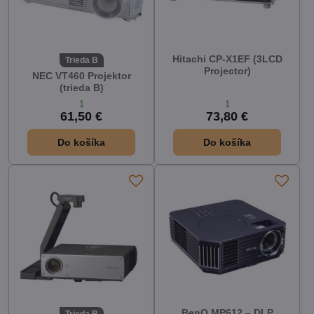
Hitachi CP-X1EF (3LCD
Trieda B
Projector)
NEC VT460 Projektor
(trieda B)
1
1
61,50 €
73,80 €
Do košíka
Do košíka
BenQ MP612 – DLP
Trieda B