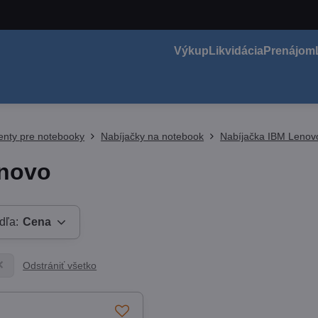
Výkup
Likvidácia
Prenájom
nty pre notebooky
Nabíjačky na notebook
Nabíjačka IBM Lenov
novo
dľa:
Cena
Odstrániť všetko