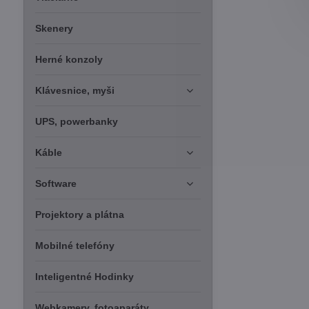
Skenery
Herné konzoly
Klávesnice, myši
UPS, powerbanky
Káble
Software
Projektory a plátna
Mobilné telefóny
Inteligentné Hodinky
Webkamery, fotoaparáty