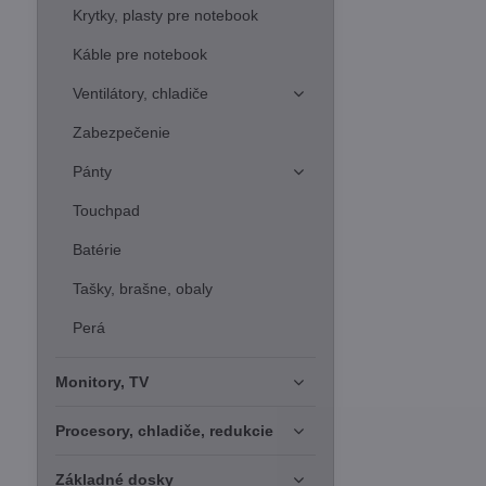
Krytky, plasty pre notebook
Káble pre notebook
Ventilátory, chladiče
Zabezpečenie
Pánty
Touchpad
Batérie
Tašky, brašne, obaly
Perá
Monitory, TV
Procesory, chladiče, redukcie
Základné dosky