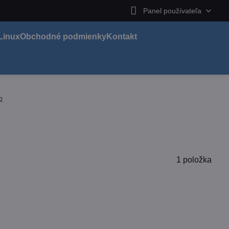
Panel používateľa
Linux
Obchodné podmienky
Kontakt
o
1
položka