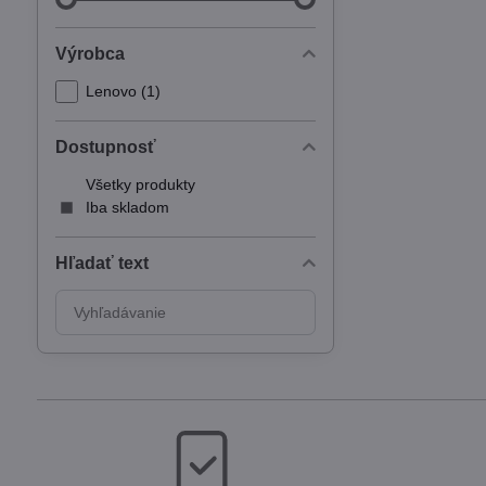
Výrobca
Lenovo (1)
Dostupnosť
Všetky produkty
Iba skladom
Hľadať text
Prehľadať
výsledky
filtra
fulltextom