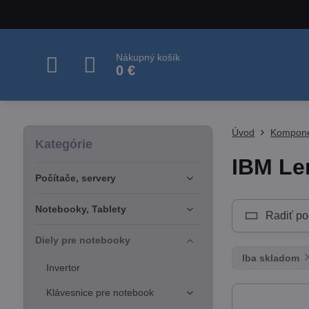
Nákupný košík
0 €
Úvod
Kompone
Kategórie
IBM Le
Počítače, servery
Notebooky, Tablety
Radiť po
Diely pre notebooky
Iba skladom
Invertor
Klávesnice pre notebook