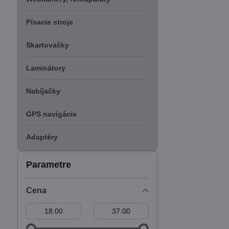
Písacie stroje
Skartovačky
Laminátory
Nabíjačky
GPS navigácie
Adaptéry
Parametre
Cena
Od:
Do: