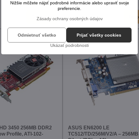
Nižšie môžete nájsť podrobné informácie alebo upraviť svoje
preferencie.
1
Do košíka
Do k
14,76 €
Zásady ochrany osobných údajov
Odmietnuť všetko
Prijať všetky cookies
Ukázať podrobnosti
 HD 3450 256MB DDR2
ASUS EN6200 LE
ow Profile, ATI-102-
TC512/TD/256M/V2/A – 256M