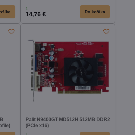
1
ošíka
Do košíka
14,76 €
MB
Palit N9400GT-MD512H 512MB DDR2
file)
(PCIe x16)
1