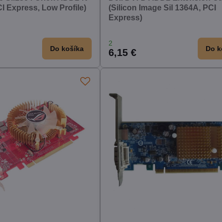
I Express, Low Profile)
(Silicon Image Sil 1364A, PCI
Express)
2
Do košíka
Do k
6,15 €