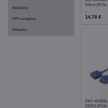
Silent (PCIe
Nabíjačky
1
14,76 €
GPS navigácie
Adaptéry
PNY NVIDIA
DDR2 (PCIe x