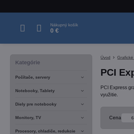
Nákupný košík
0 €
Úvod
Grafické
Kategórie
PCI Exp
Počítače, servery
PCI Express gr
Notebooky, Tablety
využitie.
Diely pre notebooky
Od:
Monitory, TV
Cena
Procesory, chladiče, redukcie