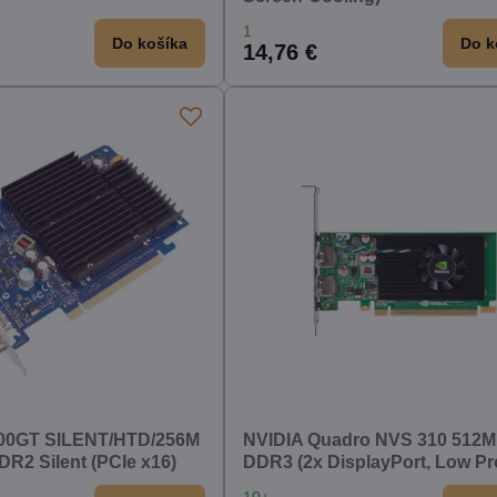
1
Do košíka
Do k
14,76 €
0GT SILENT/HTD/256M
NVIDIA Quadro NVS 310 512
R2 Silent (PCIe x16)
DDR3 (2x DisplayPort, Low Pro
10+