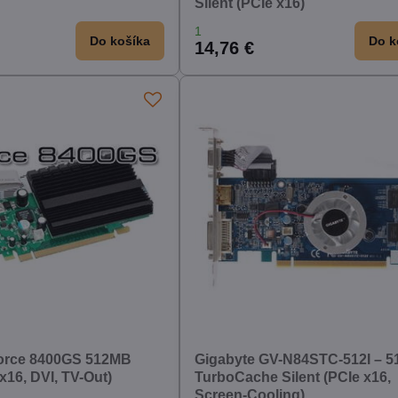
Silent (PCIe x16)
1
Do košíka
Do k
14,76 €
orce 8400GS 512MB
Gigabyte GV-N84STC-512I – 
16, DVI, TV-Out)
TurboCache Silent (PCIe x16,
Screen-Cooling)