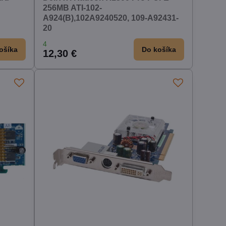
256MB ATI-102-
A924(B),102A9240520, 109-A92431-
20
4
ošíka
Do košíka
12,30 €