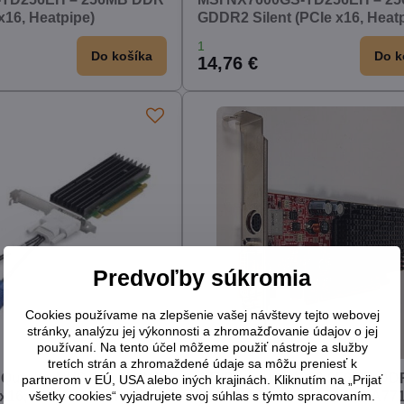
 x16, Heatpipe)
GDDR2 Silent (PCIe x16, Heat
1
Do košíka
Do k
14,76 €
Predvoľby súkromia
Cookies používame na zlepšenie vašej návštevy tejto webovej
stránky, analýzu jej výkonnosti a zhromažďovanie údajov o jej
používaní. Na tento účel môžeme použiť nástroje a služby
tretích strán a zhromaždené údaje sa môžu preniesť k
 Quadro NVS 290 256MB
ATI Radeon X1300 256MB DD
partnerom v EÚ, USA alebo iných krajinách. Kliknutím na „Prijať
všetky cookies“ vyjadrujete svoj súhlas s týmto spracovaním.
16, Low Profile, P/N:
(PCIe x16, Silent, ATI-102-A771