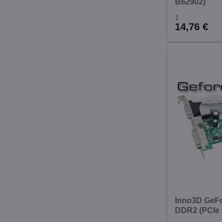
B62902)
1
14,76 €
Inno3D GeF
DDR2 (PCIe x