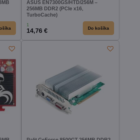
28MB
ASUS EN7300GS/HTD/256M –
256MB DDR2 (PCIe x16,
TurboCache)
1
ošíka
Do košíka
14,76 €
56MB
Palit GeForce 8500GT 256MB DDR2