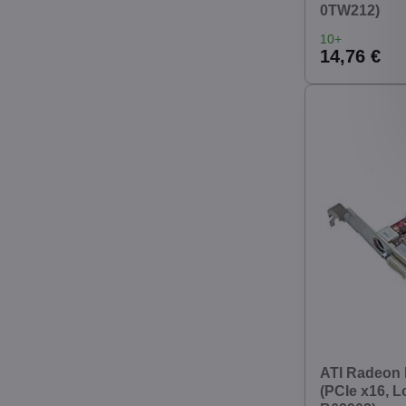
0TW212)
10+
14,76 €
ATI Radeon
(PCIe x16, L