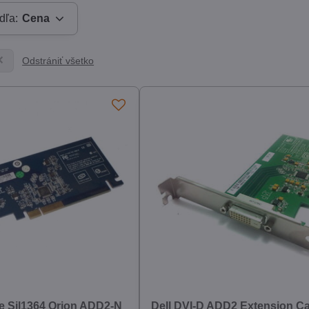
dľa:
Cena
Odstrániť všetko
ge Sil1364 Orion ADD2-N
Dell DVI-D ADD2 Extension C