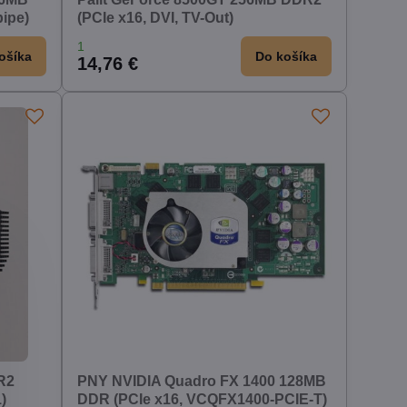
pipe)
(PCIe x16, DVI, TV-Out)
1
ošíka
Do košíka
14,76 €
R2
PNY NVIDIA Quadro FX 1400 128MB
)
DDR (PCIe x16, VCQFX1400-PCIE-T)