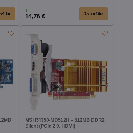
1
ošíka
Do košíka
14,76 €
512MB
MSI R4350-MD512H – 512MB DDR2
Silent (PCIe 2.0, HDMI)