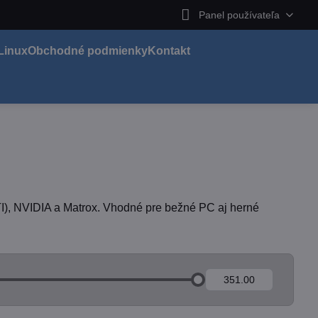
Panel používateľa
Linux
Obchodné podmienky
Kontakt
), NVIDIA a Matrox. Vhodné pre bežné PC aj herné
Do: