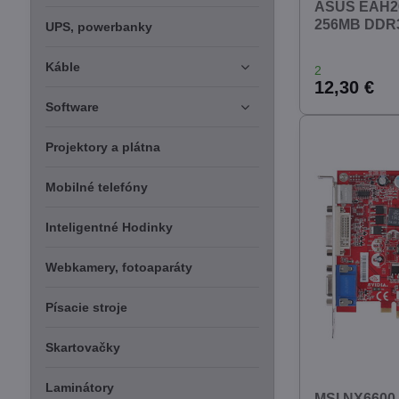
ASUS EAH26
256MB DDR3 
UPS, powerbanky
Káble
2
12,30 €
Software
Projektory a plátna
Mobilné telefóny
Inteligentné Hodinky
Webkamery, fotoaparáty
Písacie stroje
Skartovačky
Laminátory
MSI NX6600