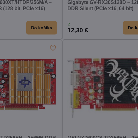
00XT/HTDP/256M/A –
Gigabyte GV-RX30S128D – 1
(128-bit, PCIe x16)
DDR Silent (PCIe x16, 64-bit)
2
Do košíka
Do k
12,30 €
-TD256EH – 256MB DDR
MSI NX7600GS-TD256EH – 2