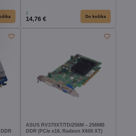
2
ošíka
Do košíka
14,76 €
ASUS RV370XT/TD/256M – 256MB
B DDR
DDR (PCIe x16, Radeon X600 XT)