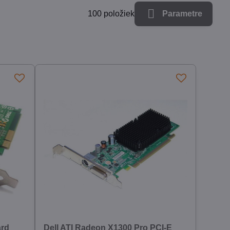
100
položiek
Parametre
ard
Dell ATI Radeon X1300 Pro PCI-E