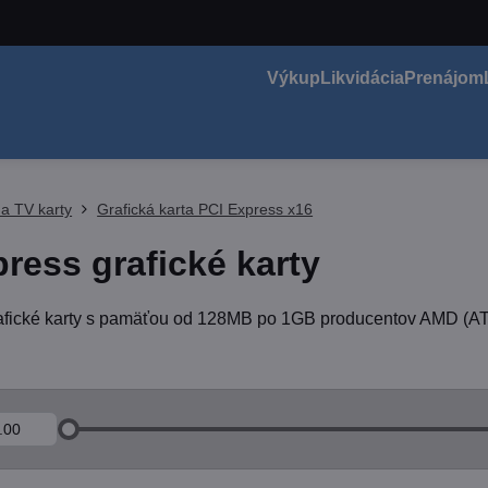
Výkup
Likvidácia
Prenájom
 a TV karty
Grafická karta PCI Express x16
ress grafické karty
afické karty s pamäťou od 128MB po 1GB producentov AMD (ATI