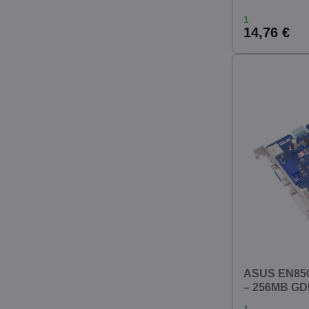
1
14,76 €
ASUS EN850
– 256MB GDD
1