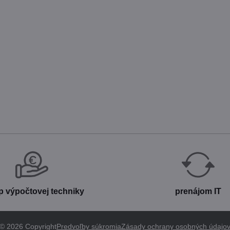
p výpočtovej techniky
prenájom IT
©
2026
Copyright
Predvoľby súkromia
Zásady ochrany osobných údajo