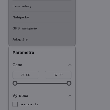
Laminátory
Nabíjačky
GPS navigácie
Adaptéry
Parametre
Cena
Od:
Do:
Výrobca
Seagate (1)