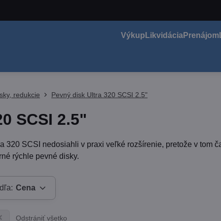
Výkup
Likvidácia
Prenájom
sky, redukcie
Pevný disk Ultra 320 SCSI 2.5"
20 SCSI 2.5"
ra 320 SCSI nedosiahli v praxi veľké rozšírenie, pretože v tom 
rné rýchle pevné disky.
dľa:
Cena
Odstrániť všetko