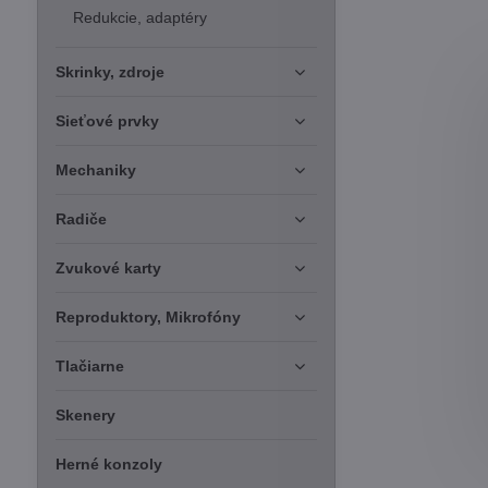
Redukcie, adaptéry
Skrinky, zdroje
Sieťové prvky
Mechaniky
Radiče
Zvukové karty
Reproduktory, Mikrofóny
Tlačiarne
Skenery
Herné konzoly