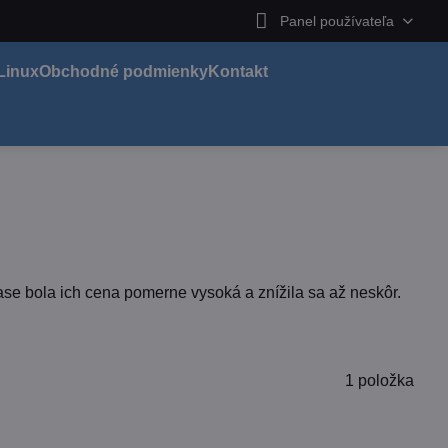
Panel používateľa
Linux
Obchodné podmienky
Kontakt
čase bola ich cena pomerne vysoká a znížila sa až neskôr.
1
položka