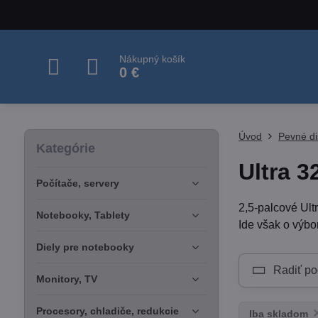
Nákupný košík
0 €
Úvod
Pevné di
Kategórie
Ultra 3
Počítače, servery
2,5-palcové Ult
Notebooky, Tablety
Ide však o výbo
Diely pre notebooky
Radiť po
Monitory, TV
Procesory, chladiče, redukcie
Iba skladom