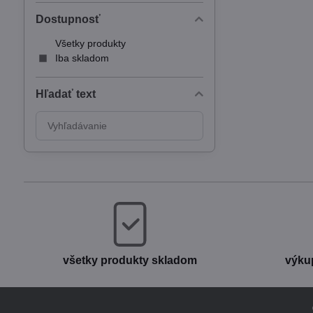
Dostupnosť
Všetky produkty
Iba skladom
Hľadať text
Prehľadať
výsledky
filtra
fulltextom
všetky produkty skladom
výku