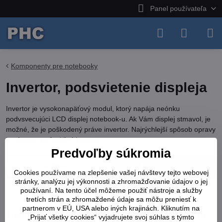
Panel používateľa
Komponenty pre notebooky
Invertor, podsvietenie displeja
Invertor je vysokonapäťový modul, ktorý napája neónku
podvsvecujúci LCD displej notebook-u. Ak Vám displej stmavol, je
možné, že je poškodený práve invertor. Najrýchlejší spôsob opravy
je výmena za funkčný invertor
Predvoľby súkromia
Cena
Parametre
Cookies používame na zlepšenie vašej návštevy tejto webovej
stránky, analýzu jej výkonnosti a zhromažďovanie údajov o jej
používaní. Na tento účel môžeme použiť nástroje a služby
Odstrániť všetko
Iba skladom
tretích strán a zhromaždené údaje sa môžu preniesť k
partnerom v EÚ, USA alebo iných krajinách. Kliknutím na
„Prijať všetky cookies“ vyjadrujete svoj súhlas s týmto