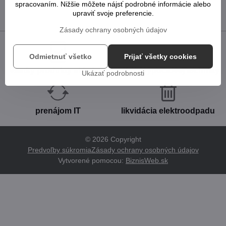
spracovaním. Nižšie môžete nájsť podrobné informácie alebo
upraviť svoje preferencie.
Zásady ochrany osobných údajov
Odmietnuť všetko
Prijať všetky cookies
všetky produkty skladom
výkup výpočtovej techniky
Ukázať podrobnosti
prenájom IT
likvidácia elektroodpadu
©
2026
Copyright
Predvoľby súkromia
Zásady ochrany osobných údajov
Vytvorené pomocou:
BiznisWeb.sk