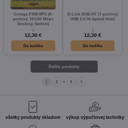
Corega FSW-8PX (8-
D-Link DUB-H7 (7-portový
portový 10/100 Mbps
USB 2.0 Hi-Speed Hub)
Desktop Switch)
1
1
12,30 €
12,30 €
Do košíka
Do košíka
Ďalšie produkty
1
2
5
všetky produkty skladom
výkup výpočtovej techniky