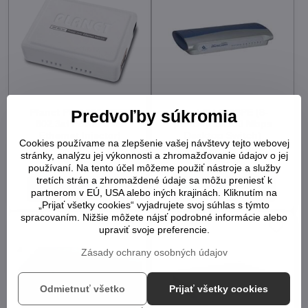
Planet POE-151 (IEEE
Xnet SH-9008PE (8-
Predvoľby súkromia
802.3af Power over
portový 10/100 Mbps
Ethernet Injector)
Desktop Switch)
Cookies používame na zlepšenie vašej návštevy tejto webovej
1
1
stránky, analýzu jej výkonnosti a zhromažďovanie údajov o jej
7,38 €
7,38 €
používaní. Na tento účel môžeme použiť nástroje a služby
tretích strán a zhromaždené údaje sa môžu preniesť k
Do košíka
Do košíka
partnerom v EÚ, USA alebo iných krajinách. Kliknutím na
„Prijať všetky cookies“ vyjadrujete svoj súhlas s týmto
spracovaním. Nižšie môžete nájsť podrobné informácie alebo
upraviť svoje preferencie.
Zásady ochrany osobných údajov
Odmietnuť všetko
Prijať všetky cookies