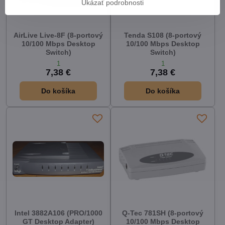
Ukázať podrobnosti
AirLive Live-8F (8-portový
Tenda S108 (8-portový
10/100 Mbps Desktop
10/100 Mbps Desktop
Switch)
Switch)
1
1
7,38 €
7,38 €
Do košíka
Do košíka
Intel 3882A106 (PRO/1000
Q-Tec 781SH (8-portový
GT Desktop Adapter)
10/100 Mbps Desktop