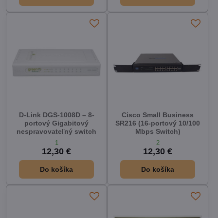
D-Link DGS-1008D – 8-
Cisco Small Business
portový Gigabitový
SR216 (16-portový 10/100
nespravovateľný switch
Mbps Switch)
1
2
12,30 €
12,30 €
Do košíka
Do košíka