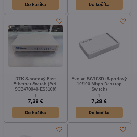
Do košíka
Do košíka
DTK 8-portový Fast
Evolve SW108D (8-portový
Ethernet Switch (P/N:
10/100 Mbps Desktop
SCB470040-ES3108)
Switch)
1
1
7,38 €
7,38 €
Do košíka
Do košíka