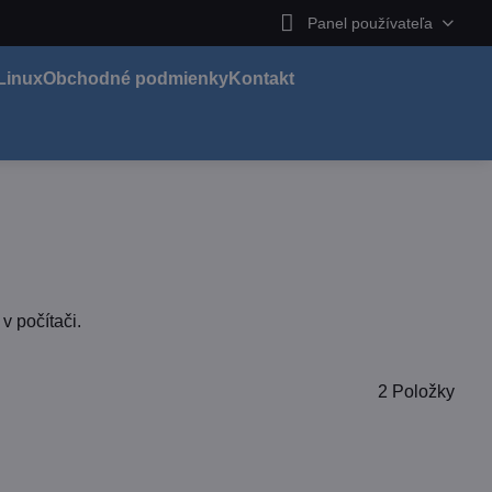
Panel používateľa
Linux
Obchodné podmienky
Kontakt
v počítači.
2
Položky