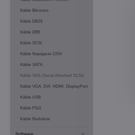
Káble Bitronics
Káble DB25
Káble DB9
Káble SCSI
Káble Napájacie 220V
Káble SATA
Káble SAS (Serial Attached SCSI)
Káble VGA, DVI, HDMI, DisplayPort
Káble USB
Káble PS/2
Káble Redukcie
Software