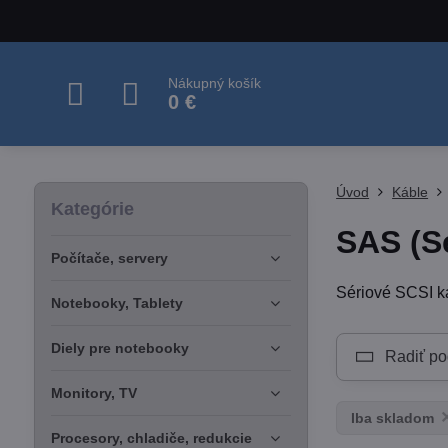
Nákupný košík
0 €
Úvod
Káble
Kategórie
SAS (Se
Počítače, servery
Sériové SCSI ká
Notebooky, Tablety
Diely pre notebooky
Radiť po
Monitory, TV
Iba skladom
Procesory, chladiče, redukcie