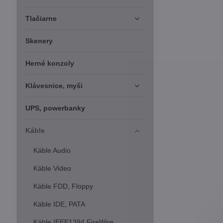
Tlačiarne
Skenery
Herné konzoly
Klávesnice, myši
UPS, powerbanky
Káble
Káble Audio
Káble Video
Káble FDD, Floppy
Káble IDE, PATA
Káble IEEE1394 FireWire