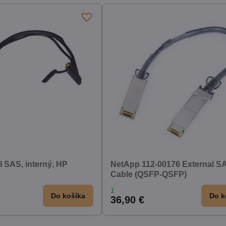
 SAS, interný, HP
NetApp 112-00176 External S
Cable (QSFP-QSFP)
1
Do košíka
Do k
36,90 €