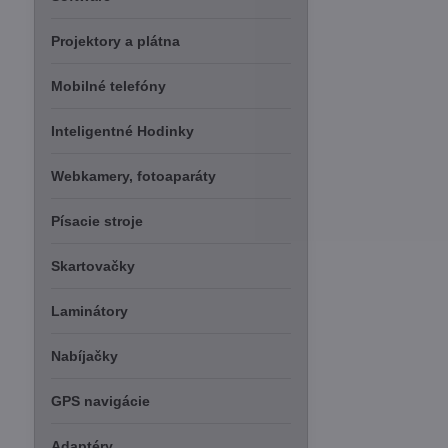
Projektory a plátna
Mobilné telefóny
Inteligentné Hodinky
Webkamery, fotoaparáty
Písacie stroje
Skartovačky
Laminátory
Nabíjačky
GPS navigácie
Adaptéry