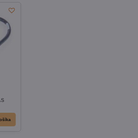
AS
ošíka