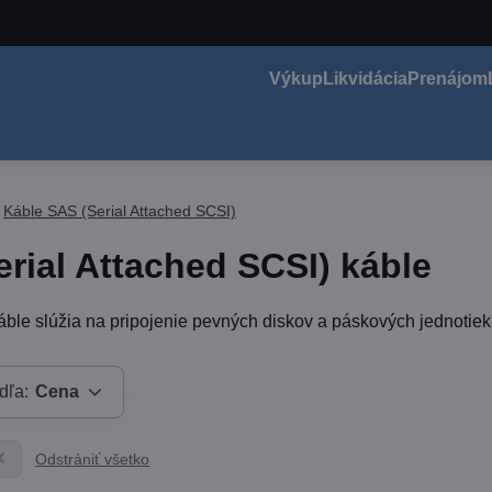
Výkup
Likvidácia
Prenájom
Káble SAS (Serial Attached SCSI)
rial Attached SCSI) káble
ble slúžia na pripojenie pevných diskov a páskových jednotiek 
dľa:
Cena
Odstrániť všetko