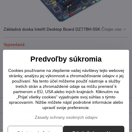
Základná doska Intel® Desktop Board DZ77BH-55K
Čítajte viac
Vypredané
61,50 €
Predvoľby súkromia
50 €
bez DPH
Cookies používame na zlepšenie vašej návštevy tejto webovej
Pridať k Obľúbeným
Otázka k produktu
Strážny pes
stránky, analýzu jej výkonnosti a zhromažďovanie údajov o jej
Doručenia
používaní. Na tento účel môžeme použiť nástroje a služby
tretích strán a zhromaždené údaje sa môžu preniesť k
Výrobca:
Intel
partnerom v EÚ, USA alebo iných krajinách. Kliknutím na
„Prijať všetky cookies“ vyjadrujete svoj súhlas s týmto
spracovaním. Nižšie môžete nájsť podrobné informácie alebo
Popis
upraviť svoje preferencie.
Zásady ochrany osobných údajov
Diskusia
0