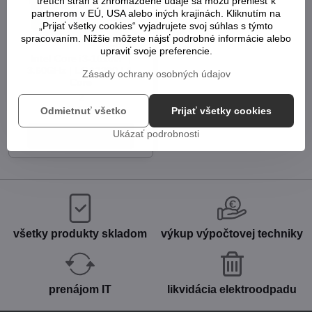
tretích strán a zhromaždené údaje sa môžu preniesť k
partnerom v EÚ, USA alebo iných krajinách. Kliknutím na
„Prijať všetky cookies“ vyjadrujete svoj súhlas s týmto
spracovaním. Nižšie môžete nájsť podrobné informácie alebo
upraviť svoje preferencie.
Intel Core i3-10100F |
3.60GHz | LGA1200 | 4-
Zásady ochrany osobných údajov
Core
2
67,65 €
Odmietnuť všetko
Prijať všetky cookies
Ukázať podrobnosti
Do košíka
všetky produkty skladom
výkup výpočtovej techniky
prenájom IT
likvidácia elektroodpadu