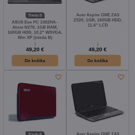
Acer Aspire ONE ZA3
Trieda B
Z520, 1GB, 160GB HDD,
ASUS Eee PC 1002HA -
11.6" LCD
Atom N270, 1GB RAM,
160GB HDD, 10.2" WSVGA,
Win XP (trieda B)
1
1
49,20 €
49,20 €
Do košíka
Do košíka
Acer Aspire ONE ZA3
Trieda B