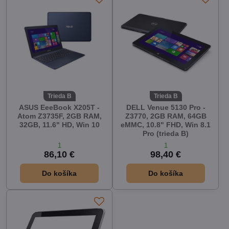
Trieda B
Trieda B
ASUS EeeBook X205T -
DELL Venue 5130 Pro -
Atom Z3735F, 2GB RAM,
Z3770, 2GB RAM, 64GB
32GB, 11.6" HD, Win 10
eMMC, 10.8" FHD, Win 8.1
Pro (trieda B)
1
1
86,10 €
98,40 €
Do košíka
Do košíka