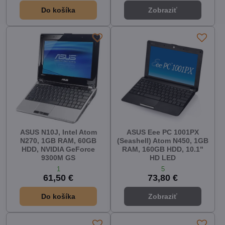
Do košíka
Zobraziť
ASUS N10J, Intel Atom
ASUS Eee PC 1001PX
N270, 1GB RAM, 60GB
(Seashell) Atom N450, 1GB
HDD, NVIDIA GeForce
RAM, 160GB HDD, 10.1"
9300M GS
HD LED
1
5
61,50 €
73,80 €
Do košíka
Zobraziť