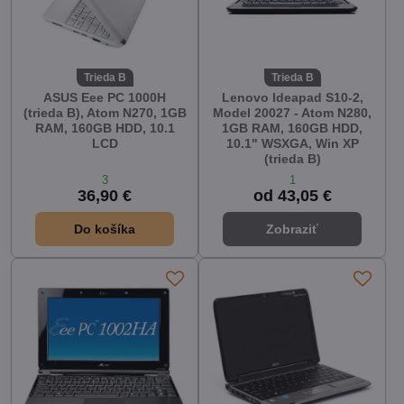
Trieda B
Trieda B
ASUS Eee PC 1000H
Lenovo Ideapad S10-2,
(trieda B), Atom N270, 1GB
Model 20027 - Atom N280,
RAM, 160GB HDD, 10.1
1GB RAM, 160GB HDD,
LCD
10.1" WSXGA, Win XP
(trieda B)
3
1
36,90 €
od 43,05 €
Do košíka
Zobraziť