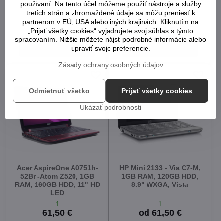
RAM, 160GB HDD, 11" HD
používaní. Na tento účel môžeme použiť nástroje a služby
LED
tretích strán a zhromaždené údaje sa môžu preniesť k
1
1
partnerom v EÚ, USA alebo iných krajinách. Kliknutím na
61,50 €
61,50 €
„Prijať všetky cookies“ vyjadrujete svoj súhlas s týmto
spracovaním. Nižšie môžete nájsť podrobné informácie alebo
Do košíka
Do košíka
upraviť svoje preferencie.
Zásady ochrany osobných údajov
Odmietnuť všetko
Prijať všetky cookies
Ukázať podrobnosti
Acer AspireOne A0751h-
HP Mini 2133 - Via C7-M,
52Br -Atom Z520, 1GB
1GB RAM, 120GB HDD,
RAM, 160GB HDD, 11" HD
8.9" WXGA, Vista
LED
1
1
61,50 €
od 61,50 €