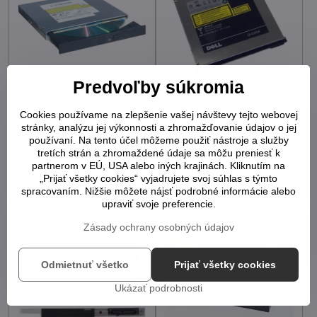
Predvoľby súkromia
Slim DVD-RW napaľovačka
Dell GU10N Ultra-Slim
pre notebook (rozhranie
DVD±RW napaľovačka (9.5
Cookies používame na zlepšenie vašej návštevy tejto webovej
SATA)
mm, SATA)
stránky, analýzu jej výkonnosti a zhromažďovanie údajov o jej
používaní. Na tento účel môžeme použiť nástroje a služby
10+
1
11,07 €
11,07 €
tretích strán a zhromaždené údaje sa môžu preniesť k
partnerom v EÚ, USA alebo iných krajinách. Kliknutím na
„Prijať všetky cookies“ vyjadrujete svoj súhlas s týmto
Do košíka
Do košíka
spracovaním. Nižšie môžete nájsť podrobné informácie alebo
upraviť svoje preferencie.
Zásady ochrany osobných údajov
Odmietnuť všetko
Prijať všetky cookies
Ukázať podrobnosti