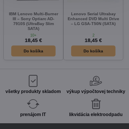
IBM Lenovo Multi-Burner
Lenovo Serial Ultrabay
III – Sony Optiarc AD-
Enhanced DVD Multi Drive
7910S (UltraBay Slim
– LG GSA-T50N (SATA)
SATA)
10+
2
18,45 €
18,45 €
Do košíka
Do košíka
všetky produkty skladom
výkup výpočtovej techniky
prenájom IT
likvidácia elektroodpadu