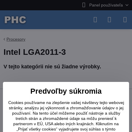
Panel používateľa
Procesory
Intel LGA2011-3
Predvoľby súkromia
Cookies používame na zlepšenie vašej návštevy tejto webovej
stránky, analýzu jej výkonnosti a zhromažďovanie údajov o jej
všetky produkty skladom
výkup výpočtovej techniky
používaní. Na tento účel môžeme použiť nástroje a služby
tretích strán a zhromaždené údaje sa môžu preniesť k
partnerom v EÚ, USA alebo iných krajinách. Kliknutím na
„Prijať všetky cookies“ vyjadrujete svoj súhlas s týmto