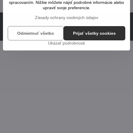
spracovaním. Nižšie môžete nájsť podrobné informácie alebo
prenájom IT
likvidácia elektroodpadu
upraviť svoje preferencie.
Zásady ochrany osobných údajov
©
2026
Copyright
Predvoľby súkromia
Zásady ochrany osobných údajov
Vytvorené pomocou:
BiznisWeb.sk
Odmietnuť všetko
Prijať všetky cookies
Ukázať podrobnosti