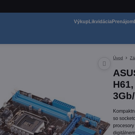
Výkup
Likvidácia
Prenájom
Úvod
Zá
ASUS
H61,
3Gb/
Kompaktná
so socket
procesory 
digitálne