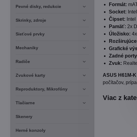
Formát:
mATX
Pevné disky, redukcie
Socket:
Inte
Čipset:
Intel
Skrinky, zdroje
Pamäť:
2x D
Úložisko:
4x
Sieťové prvky
Rozširujúce 
Mechaniky
Grafické vý
Zadné porty
Radiče
Zvuk:
Realte
ASUS H61M-K
Zvukové karty
počítačov, príp
Reproduktory, Mikrofóny
Viac z kat
Tlačiarne
Skenery
Herné konzoly