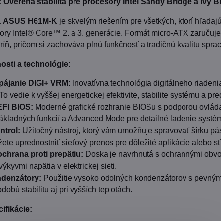
verená stabilita pre procesory Intel Sandy Bridge a Ivy B
a
ASUS H61M-K
je skvelým riešením pre všetkých, ktorí hľadajú
ry Intel® Core™ 2. a 3. generácie. Formát micro-ATX zaručuje
ríň, pričom si zachováva plnú funkčnosť a tradičnú kvalitu sp
osti a technológie:
apájanie DIGI+ VRM:
Inovatívna technológia digitálneho riadeni
To vedie k vyššej energetickej efektivite, stabilite systému a p
EFI BIOS:
Moderné grafické rozhranie BIOSu s podporou ovlád
ákladných funkcií a Advanced Mode pre detailné ladenie syst
ntrol:
Užitočný nástroj, ktorý vám umožňuje spravovať šírku p
žete uprednostniť sieťový prenos pre dôležité aplikácie alebo s
chrana proti prepätiu:
Doska je navrhnutá s ochrannými obvod
kyvmi napätia v elektrickej sieti.
ndenzátory:
Použitie vysoko odolných kondenzátorov s pevným 
dobú stabilitu aj pri vyšších teplotách.
ifikácie: