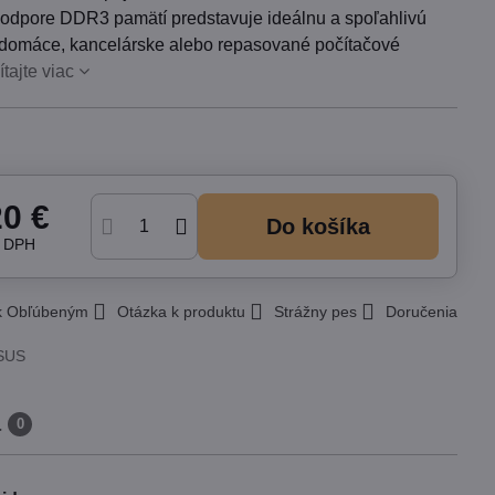
odpore DDR3 pamätí predstavuje ideálnu a spoľahlivú
 domáce, kancelárske alebo repasované počítačové
ítajte viac
20 €
Do košíka
z DPH
 k Obľúbeným
Otázka k produktu
Strážny pes
Doručenia
SUS
a
0