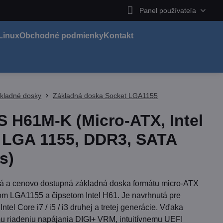
Panel používateľa
Linux
Obchodné podmienky
Kontakt
kladné dosky
Základná doska Socket LGA1155
 H61M-K (Micro-ATX, Intel
 LGA 1155, DDR3, SATA
s)
 a cenovo dostupná základná doska formátu micro-ATX
om LGA1155 a čipsetom Intel H61. Je navrhnutá pre
Intel Core i7 / i5 / i3 druhej a tretej generácie. Vďaka
mu riadeniu napájania DIGI+ VRM, intuitívnemu UEFI