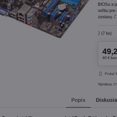
BIOSu a p
voľbu pre
zostavy.
Č
7
(
7
ks)
49,
40 €
be
Pridať
Výrobca:
A
Popis
Diskusi