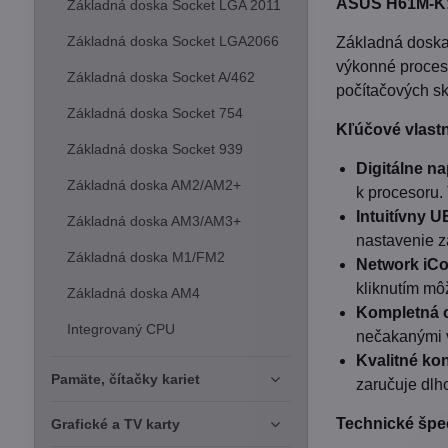
ASUS H61M-K: O
Základná doska Socket LGA 2011
Základná doska Socket LGA2066
Základná dosk
výkonné proceso
Základná doska Socket A/462
počítačových sk
Základná doska Socket 754
Kľúčové vlastn
Základná doska Socket 939
Digitálne n
Základná doska AM2/AM2+
k procesoru. 
Intuitívny U
Základná doska AM3/AM3+
nastavenie z
Základná doska M1/FM2
Network iCo
kliknutím mô
Základná doska AM4
Kompletná o
Integrovaný CPU
nečakanými vý
Kvalitné ko
Pamäte, čítačky kariet
zaručuje dlho
Technické špec
Grafické a TV karty