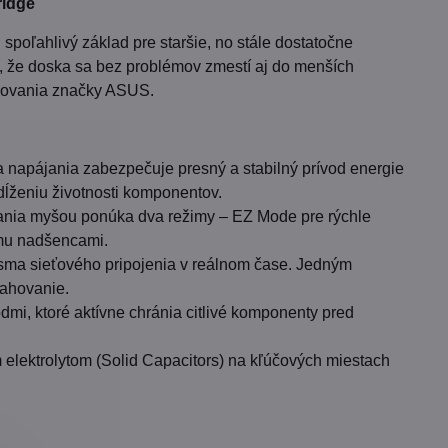
ridge
 spoľahlivý základ pre staršie, no stále dostatočne
, že doska sa bez problémov zmestí aj do menších
racovania značky ASUS.
a napájania zabezpečuje presný a stabilný prívod energie
redĺženiu životnosti komponentov.
ania myšou ponúka dva režimy – EZ Mode pre rýchle
ému nadšencami.
ásma sieťového pripojenia v reálnom čase. Jedným
ťahovanie.
mi, ktoré aktívne chránia citlivé komponenty pred
elektrolytom (Solid Capacitors) na kľúčových miestach