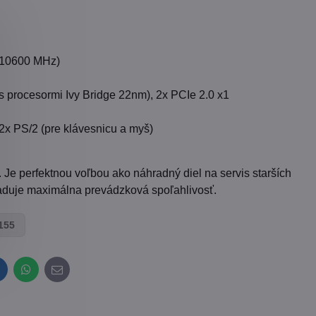
 10600 MHz)
s procesormi Ivy Bridge 22nm), 2x PCIe 2.0 x1
2x PS/2 (pre klávesnicu a myš)
Je perfektnou voľbou ako náhradný diel na servis starších
žaduje maximálna prevádzková spoľahlivosť.
155
inkedIn
WhatsApp
E-
mail