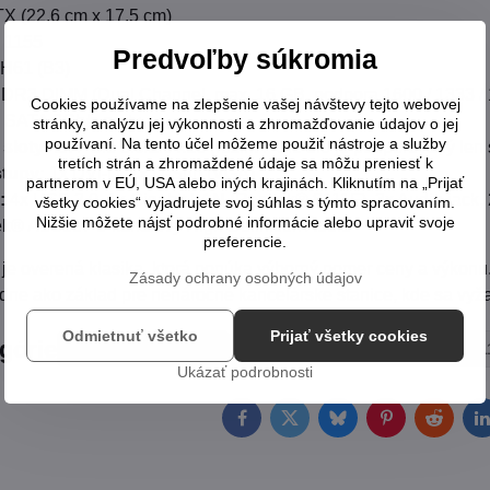
 (22.6 cm x 17.5 cm)
l 1155
Predvoľby súkromia
 H61 (B3)
DR3 DIMM (Dual Channel, max. 16 GB, podpora 1600 / 1333 /
Cookies používame na zlepšenie vašej návštevy tejto webovej
 SATA 3Gb/s porty
stránky, analýzu jej výkonnosti a zhromažďovanie údajov o jej
používaní. Na tento účel môžeme použiť nástroje a služby
sloty:
1x PCIe 3.0/2.0 x16 (režim PCIe 3.0 je podporovaný len 
tretích strán a zhromaždené údaje sa môžu preniesť k
stupy:
1x DVI-D, 1x D-Sub (VGA)
partnerom v EÚ, USA alebo iných krajinách. Kliknutím na „Prijať
:
4x USB 2.0, 1x Gigabit LAN (Realtek® 8111F), 3x Audio jack, 
všetky cookies“ vyjadrujete svoj súhlas s týmto spracovaním.
Nižšie môžete nájsť podrobné informácie alebo upraviť svoje
k® ALC887 8-kanálový High Definition Audio
preferencie.
je overená klasika, ktorá ponúka výborný pomer ceny a výkonu. 
Zásady ochrany osobných údajov
adne ako základ pre nenáročné kancelárske stanice, kde sa vy
Odmietnuť všetko
Prijať všetky cookies
egórie
Základné dosky
Základná doska Socket LGA1
Ukázať podrobnosti
Facebook
Twitter
Bluesky
Pinterest
Reddit
L