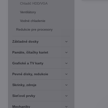
Chladič HDD/VGA
Ventilátory
Vodné chladenie
Redukcie pre procesory
Základné dosky
Pamäte, čítačky kariet
Grafické a TV karty
Pevné disky, redukcie
Skrinky, zdroje
Sieťové prvky
Mechaniky