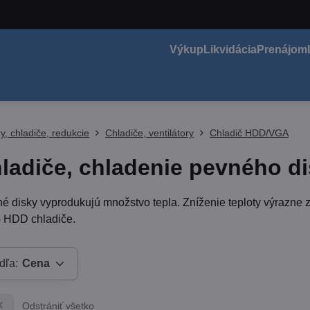
Výkup
Likvidácia
Prenájom
y, chladiče, redukcie
Chladiče, ventilátory
Chladič HDD/VGA
ladiče, chladenie pevného d
é disky vyprodukujú množstvo tepla. Zníženie teploty výrazne zl
- HDD chladiče.
dľa:
Cena
Odstrániť všetko