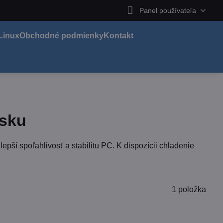
Panel používateľa
Linux
Obchodné podmienky
Kontakt
isku
epší spoľahlivosť a stabilitu PC. K dispozícii chladenie
1
položka