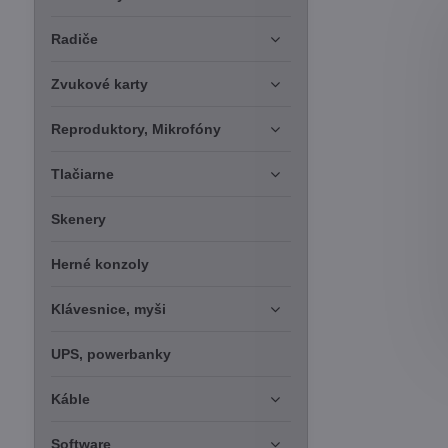
Radiče
Zvukové karty
Reproduktory, Mikrofóny
Tlačiarne
Skenery
Herné konzoly
Klávesnice, myši
UPS, powerbanky
Káble
Software