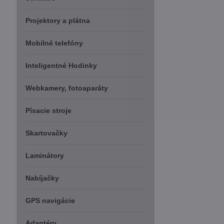
Projektory a plátna
Mobilné telefóny
Inteligentné Hodinky
Webkamery, fotoaparáty
Písacie stroje
Skartovačky
Laminátory
Nabíjačky
GPS navigácie
Adaptéry