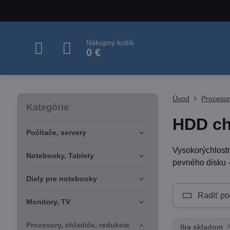
Nákupný košík
0 €
Úvod
Procesor
Kategórie
HDD ch
Počítače, servery
Vysokorýchlostn
Notebooky, Tablety
pevného disku 
Diely pre notebooky
Radiť po
Monitory, TV
Procesory, chladiče, redukcie
Iba skladom