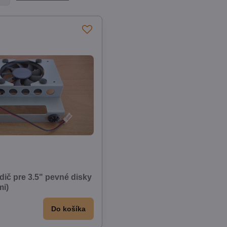
dič pre 3.5" pevné disky
mi)
Do košíka