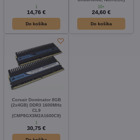
1
10+
14,76 €
24,60 €
Do košíka
Do košíka
Corsair Dominator 8GB
(2x4GB) DDR3 1600MHz
CL9
(CMP8GX3M2A1600C9)
1
30,75 €
Do košíka