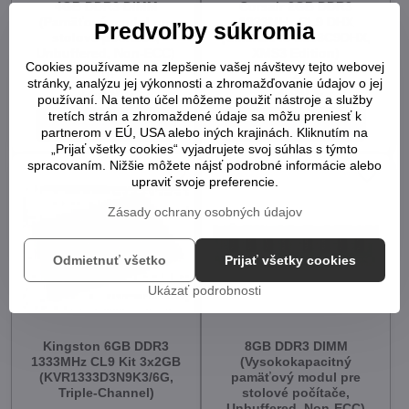
4GB DDR3 DIMM
Corsair 2GB DDR3
(Pamäťový modul pre
1333MHz CL9 DHX
Predvoľby súkromia
stolové počítače,
(CM3X2048-1333C9DHX,
Unbuffered, Non-ECC)
XMS3 Edition)
Cookies používame na zlepšenie vašej návštevy tejto webovej
10+
2
stránky, analýzu jej výkonnosti a zhromažďovanie údajov o jej
12,30 €
12,30 €
používaní. Na tento účel môžeme použiť nástroje a služby
tretích strán a zhromaždené údaje sa môžu preniesť k
Do košíka
Do košíka
partnerom v EÚ, USA alebo iných krajinách. Kliknutím na
„Prijať všetky cookies“ vyjadrujete svoj súhlas s týmto
spracovaním. Nižšie môžete nájsť podrobné informácie alebo
upraviť svoje preferencie.
Zásady ochrany osobných údajov
Odmietnuť všetko
Prijať všetky cookies
Ukázať podrobnosti
Kingston 6GB DDR3
8GB DDR3 DIMM
1333MHz CL9 Kit 3x2GB
(Vysokokapacitný
(KVR1333D3N9K3/6G,
pamäťový modul pre
Triple-Channel)
stolové počítače,
Unbuffered, Non-ECC)