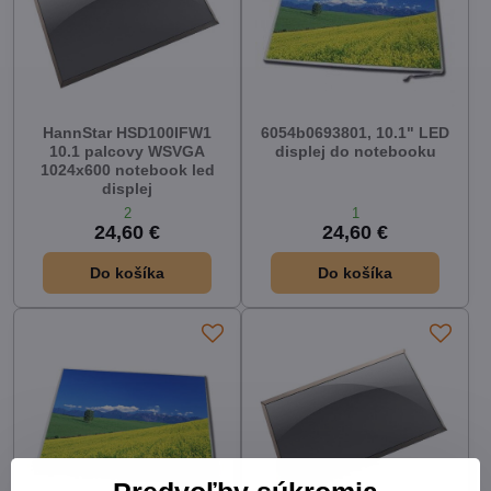
HannStar HSD100IFW1
6054b0693801, 10.1" LED
10.1 palcovy WSVGA
displej do notebooku
1024x600 notebook led
displej
2
1
24,60 €
24,60 €
Do košíka
Do košíka