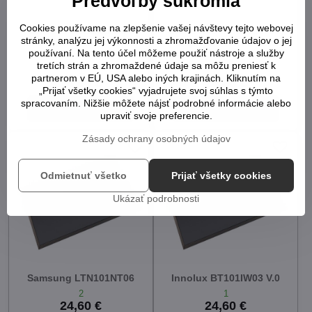
Predvoľby súkromia
Cookies používame na zlepšenie vašej návštevy tejto webovej
HannStar HSD101PFW4,
SAMSUNG LTN101NT02,
stránky, analýzu jej výkonnosti a zhromažďovanie údajov o jej
10.1 WSVGA LED displej
displej do notebooku
používaní. Na tento účel môžeme použiť nástroje a služby
do notebooku
tretích strán a zhromaždené údaje sa môžu preniesť k
1
1
partnerom v EÚ, USA alebo iných krajinách. Kliknutím na
24,60 €
24,60 €
„Prijať všetky cookies“ vyjadrujete svoj súhlas s týmto
spracovaním. Nižšie môžete nájsť podrobné informácie alebo
Do košíka
Do košíka
upraviť svoje preferencie.
Zásady ochrany osobných údajov
Odmietnuť všetko
Prijať všetky cookies
Ukázať podrobnosti
Samsung LTN101NT06
Innolux BT101IW03 V.0
2
1
24,60 €
24,60 €