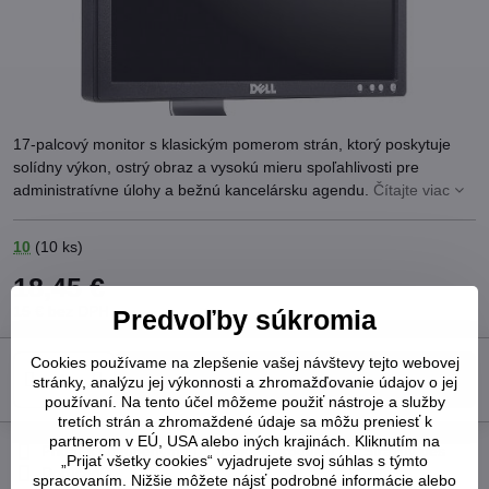
17-palcový monitor s klasickým pomerom strán, ktorý poskytuje
solídny výkon, ostrý obraz a vysokú mieru spoľahlivosti pre
administratívne úlohy a bežnú kancelársku agendu.
Čítajte viac
10
(
10
ks)
18,45 €
15 €
bez DPH
Predvoľby súkromia
Cookies používame na zlepšenie vašej návštevy tejto webovej
Do košíka
stránky, analýzu jej výkonnosti a zhromažďovanie údajov o jej
používaní. Na tento účel môžeme použiť nástroje a služby
tretích strán a zhromaždené údaje sa môžu preniesť k
partnerom v EÚ, USA alebo iných krajinách. Kliknutím na
Pridať k Obľúbeným
Otázka k produktu
Strážny pes
„Prijať všetky cookies“ vyjadrujete svoj súhlas s týmto
Doručenia
spracovaním. Nižšie môžete nájsť podrobné informácie alebo