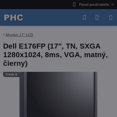
Panel používateľa
Monitor 17" LCD
Dell E176FP (17", TN, SXGA
1280x1024, 8ms, VGA, matný,
čierny)
Trieda B