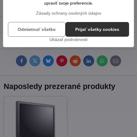
upraviť svoje preferencie.
Výrobca:
Dell
Zásady ochrany osobných údajov
Popis
Odmietnuť všetko
Prijať všetky cookies
Ukázať podrobnosti
Diskusia
0
Facebook
Twitter
Bluesky
Pinterest
Reddit
LinkedIn
WhatsApp
E-
mail
Naposledy prezerané produkty