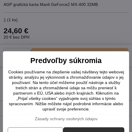
AGP grafická karta Manli GeForce2 MX-400 32MB
1
(
1
ks)
24,60 €
20 €
bez DPH
Do košíka
Predvoľby súkromia
Cookies používame na zlepšenie vašej návštevy tejto webovej
Pridať k Obľúbeným
Otázka k produktu
Strážny pes
stránky, analýzu jej výkonnosti a zhromažďovanie údajov o jej
Doručenia
používaní. Na tento účel môžeme použiť nástroje a služby
tretích strán a zhromaždené údaje sa môžu preniesť k
Výrobca:
Manli
partnerom v EÚ, USA alebo iných krajinách. Kliknutím na
„Prijať všetky cookies“ vyjadrujete svoj súhlas s týmto
spracovaním. Nižšie môžete nájsť podrobné informácie alebo
Doplnkové informácie
upraviť svoje preferencie.
Zásady ochrany osobných údajov
Diskusia
0