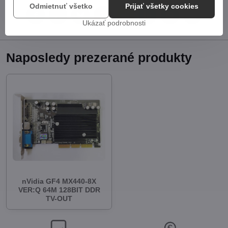
Odmietnuť všetko
Prijať všetky cookies
Facebook
Twitter
Bluesky
Pinterest
Reddit
LinkedIn
WhatsApp
E-
Ukázať podrobnosti
mail
Naposledy prezerané produkty
nVidia GF4 MX440-8X
VER:Q 64M 128BIT DDR
TV-OUT