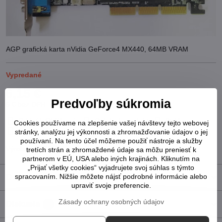
AGP grafická karta nVidia GeForce4 MX440, 64MB VRAM
Vypredané
6,15 €
Predvoľby súkromia
5 €
bez DPH
Pridať k Obľúbeným
Otázka k produktu
Strážny pes
Cookies používame na zlepšenie vašej návštevy tejto webovej
Doručenia
stránky, analýzu jej výkonnosti a zhromažďovanie údajov o jej
používaní. Na tento účel môžeme použiť nástroje a služby
Výrobca:
NVIDIA
tretích strán a zhromaždené údaje sa môžu preniesť k
partnerom v EÚ, USA alebo iných krajinách. Kliknutím na
„Prijať všetky cookies“ vyjadrujete svoj súhlas s týmto
spracovaním. Nižšie môžete nájsť podrobné informácie alebo
Doplnkové informácie
upraviť svoje preferencie.
Zásady ochrany osobných údajov
Diskusia
0