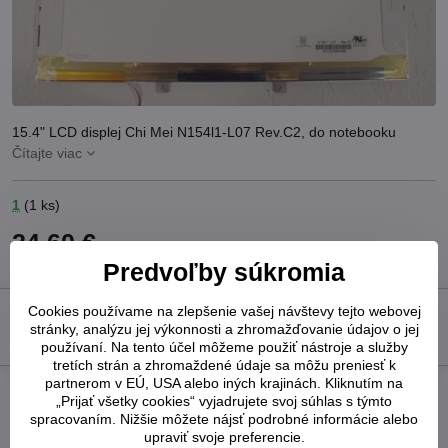
15.4" LCD displej Chi Mei N154l1-L07 Rev.C2, do notebooku
Čítajte viac
1
(
1
ks)
24,60 €
20 €
bez DPH
Predvoľby súkromia
Cookies používame na zlepšenie vašej návštevy tejto webovej
Do košíka
stránky, analýzu jej výkonnosti a zhromažďovanie údajov o jej
používaní. Na tento účel môžeme použiť nástroje a služby
tretích strán a zhromaždené údaje sa môžu preniesť k
partnerom v EÚ, USA alebo iných krajinách. Kliknutím na
Pridať k Obľúbeným
Otázka k produktu
Strážny pes
„Prijať všetky cookies“ vyjadrujete svoj súhlas s týmto
Doručenia
spracovaním. Nižšie môžete nájsť podrobné informácie alebo
upraviť svoje preferencie.