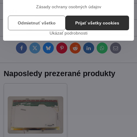
Zásady ochrany osobných údajov
Popis
Odmietnuť všetko
Prijať všetky cookies
Diskusia
0
Ukázať podrobnosti
Facebook
Twitter
Bluesky
Pinterest
Reddit
LinkedIn
WhatsApp
E-
mail
Naposledy prezerané produkty