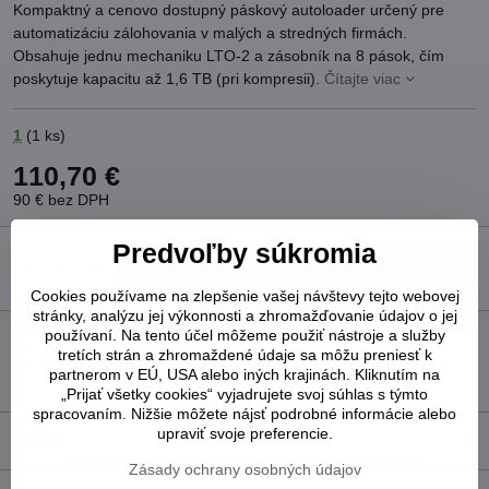
Kompaktný a cenovo dostupný páskový autoloader určený pre
automatizáciu zálohovania v malých a stredných firmách.
Obsahuje jednu mechaniku LTO-2 a zásobník na 8 pások, čím
poskytuje kapacitu až 1,6 TB (pri kompresii).
Čítajte viac
1
(
1
ks)
110,70 €
90 €
bez DPH
Predvoľby súkromia
Do košíka
Cookies používame na zlepšenie vašej návštevy tejto webovej
stránky, analýzu jej výkonnosti a zhromažďovanie údajov o jej
používaní. Na tento účel môžeme použiť nástroje a služby
Pridať k Obľúbeným
Otázka k produktu
Strážny pes
tretích strán a zhromaždené údaje sa môžu preniesť k
Doručenia
partnerom v EÚ, USA alebo iných krajinách. Kliknutím na
„Prijať všetky cookies“ vyjadrujete svoj súhlas s týmto
spracovaním. Nižšie môžete nájsť podrobné informácie alebo
upraviť svoje preferencie.
Popis
Zásady ochrany osobných údajov