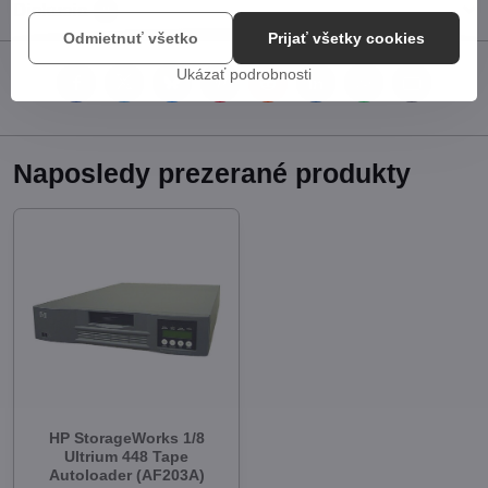
Diskusia
0
Odmietnuť všetko
Prijať všetky cookies
Ukázať podrobnosti
Facebook
Twitter
Bluesky
Pinterest
Reddit
LinkedIn
WhatsApp
E-
mail
Naposledy prezerané produkty
HP StorageWorks 1/8
Ultrium 448 Tape
Autoloader (AF203A)