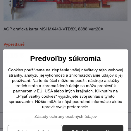
AGP grafická karta MSI MX440-VTD8X, 8888 Ver:20A
Vypredané
6,15 €
Predvoľby súkromia
5 €
bez DPH
Cookies používame na zlepšenie vašej návštevy tejto webovej
Pridať k Obľúbeným
Otázka k produktu
Strážny pes
stránky, analýzu jej výkonnosti a zhromažďovanie údajov o jej
Doručenia
používaní. Na tento účel môžeme použiť nástroje a služby
tretích strán a zhromaždené údaje sa môžu preniesť k
Výrobca:
MSI
partnerom v EÚ, USA alebo iných krajinách. Kliknutím na
„Prijať všetky cookies“ vyjadrujete svoj súhlas s týmto
spracovaním. Nižšie môžete nájsť podrobné informácie alebo
Doplnkové informácie
upraviť svoje preferencie.
Zásady ochrany osobných údajov
Diskusia
0