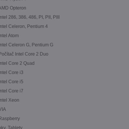
 AMD Opteron
ntel 286, 386, 486, PI, PII, PIII
Intel Celeron, Pentium 4
Intel Atom
Intel Celeron G, Pentium G
Počítač Intel Core 2 Duo
Intel Core 2 Quad
ntel Core i3
ntel Core i5
ntel Core i7
Intel Xeon
VIA
Raspberry
ky, Tablety