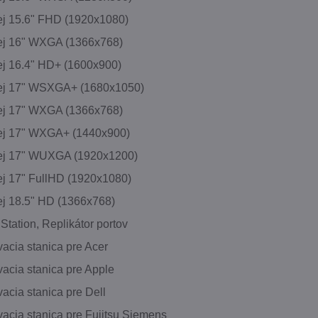
ej 15.6" FHD (1920x1080)
ej 16" WXGA (1366x768)
ej 16.4" HD+ (1600x900)
ej 17" WSXGA+ (1680x1050)
ej 17" WXGA (1366x768)
ej 17" WXGA+ (1440x900)
ej 17" WUXGA (1920x1200)
ej 17" FullHD (1920x1080)
ej 18.5" HD (1366x768)
Station, Replikátor portov
acia stanica pre Acer
acia stanica pre Apple
acia stanica pre Dell
acia stanica pre Fujitsu Siemens