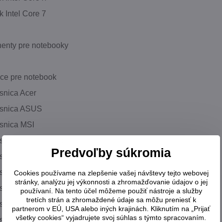
 Intel Core 7
nty pre notebooky
ce pre notebook
snica Acer
esnica ASUS
snica MSI
esnica HP Compaq
Predvoľby súkromia
snica Dell
snica DTK
Cookies používame na zlepšenie vašej návštevy tejto webovej
stránky, analýzu jej výkonnosti a zhromažďovanie údajov o jej
snica Fujitsu Siemens
používaní. Na tento účel môžeme použiť nástroje a služby
tretích strán a zhromaždené údaje sa môžu preniesť k
snica IBM Lenovo
partnerom v EÚ, USA alebo iných krajinách. Kliknutím na „Prijať
všetky cookies“ vyjadrujete svoj súhlas s týmto spracovaním.
snica Sony