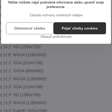
Nižšie môžete nájsť podrobné informácie alebo upraviť svoje
snica Texas Instrumets
preferencie.
snica Toshiba
Zásady ochrany osobných údajov
pre notebook
Odmietnuť všetko
Prijať všetky cookies
ej 9" WSVGA (1024x600)
Ukázať podrobnosti
ej 10.1" WSVGA (1024x600)
ej 10.1" HD (1280x720)
ej 11.6" WXGA (1280x800)
ej 12.1" XGA (1024x768)
ej 12.1" SVGA (800x600)
ej 12.1" WXGA (1280x800)
ej 13.3" XGA (1024x768)
ej 12.5" HD (1366x768)
ej 13.3" WXGA (1280x800)
ej 13.3" FullHD 1920x1080