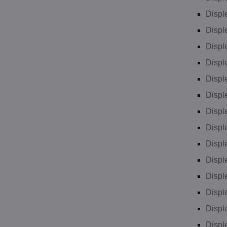
Displ
Displ
Displ
Displ
Displ
Displ
Displ
Displ
Displ
Displ
Displ
Displ
Displ
Displ