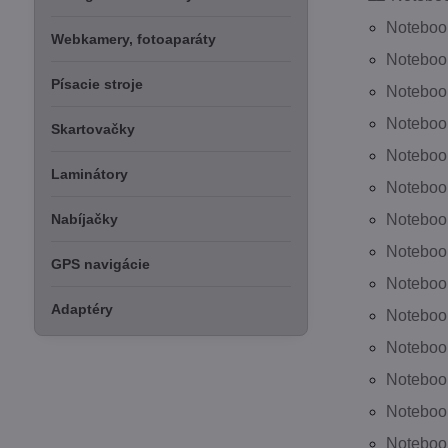
Noteboo
Webkamery, fotoaparáty
Noteboo
Písacie stroje
Noteboo
Notebook
Skartovačky
Notebook
Laminátory
Noteboo
Nabíjačky
Noteboo
Noteboo
GPS navigácie
Notebook
Adaptéry
Notebook
Notebook
Notebook
Notebook
Notebook