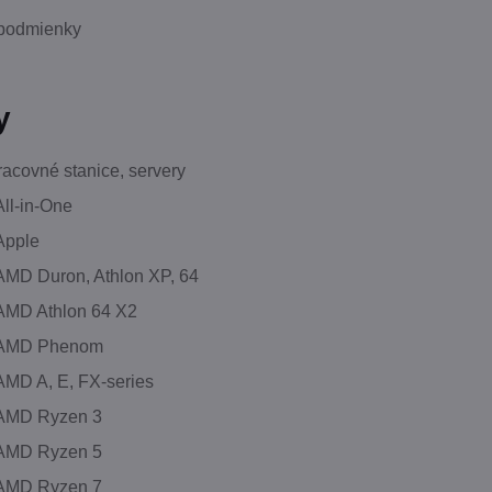
podmienky
y
racovné stanice, servery
All-in-One
Apple
AMD Duron, Athlon XP, 64
 AMD Athlon 64 X2
 AMD Phenom
AMD A, E, FX-series
 AMD Ryzen 3
 AMD Ryzen 5
 AMD Ryzen 7