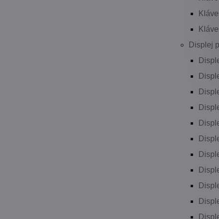
Kláve
Kláve
Displej 
Displ
Displ
Displ
Displ
Displ
Displ
Displ
Displ
Displ
Displ
Displ