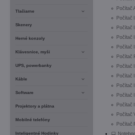
Počítač
Tlačiarne
Počítač I
Skenery
Počítač 
Počítač 
Herné konzoly
Počítač 
Klávesnice, myši
Počítač 
UPS, powerbanky
Počítač 
Počítač I
Káble
Počítač I
Software
Počítač I
Počítač 
Projektory a plátna
Počítač 
Mobilné telefóny
Počítač 
Inteligentné Hodinky
Noteboo