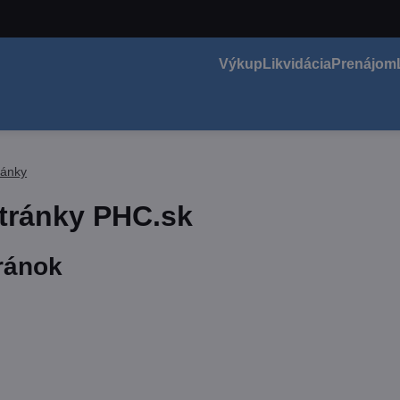
Výkup
Likvidácia
Prenájom
ránky
tránky PHC.sk
ránok