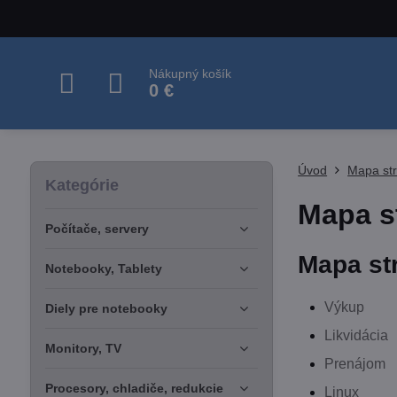
Nákupný košík
0 €
Úvod
Mapa st
Kategórie
Mapa s
Počítače, servery
Mapa st
Notebooky, Tablety
Výkup
Diely pre notebooky
Likvidácia
Monitory, TV
Prenájom
Procesory, chladiče, redukcie
Linux