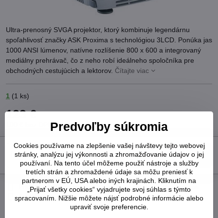
Ultra-prenosný SVGA projektor, ktorý kombinuje legendárnu
spoľahlivosť značky ASK Proxima s technológiou 3LCD. Ponúka jas
1000 ANSI lúmenov, natívne rozlíšenie 800 x 600 a integrovaný
mediálny prehrávač, čo z neho robí ideálneho spoločníka pre
obchodných cestujúcich a lektorov.
Čítajte viac
1
(
1
ks)
123 €
Predvoľby súkromia
100 €
bez DPH
Cookies používame na zlepšenie vašej návštevy tejto webovej
Do košíka
stránky, analýzu jej výkonnosti a zhromažďovanie údajov o jej
používaní. Na tento účel môžeme použiť nástroje a služby
tretích strán a zhromaždené údaje sa môžu preniesť k
partnerom v EÚ, USA alebo iných krajinách. Kliknutím na
Pridať k Obľúbeným
Otázka k produktu
Strážny pes
„Prijať všetky cookies“ vyjadrujete svoj súhlas s týmto
Doručenia
spracovaním. Nižšie môžete nájsť podrobné informácie alebo
upraviť svoje preferencie.