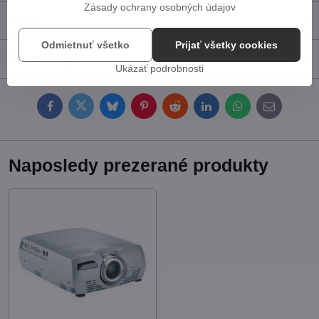
Zásady ochrany osobných údajov
Popis
Odmietnuť všetko
Prijať všetky cookies
Diskusia
0
Ukázať podrobnosti
Facebook
Twitter
Bluesky
Pinterest
Reddit
LinkedIn
WhatsApp
E-
mail
Naposledy prezerané produkty