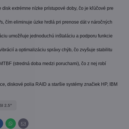
 disk extrémne nízke prístupové doby, čo je kľúčové pre
, čím eliminuje úzke hrdlá pri prenose dát v náročných
ráciu umožňuje jednoduchú inštaláciu a podporu funkcie
brácií a optimalizáciu správy chýb, čo zvyšuje stabilitu
MTBF (stredná doba medzi poruchami), čo z nej robí
ice, diskové polia RAID a staršie systémy značiek HP, IBM
SI 2.5"
inkedIn
WhatsApp
E-