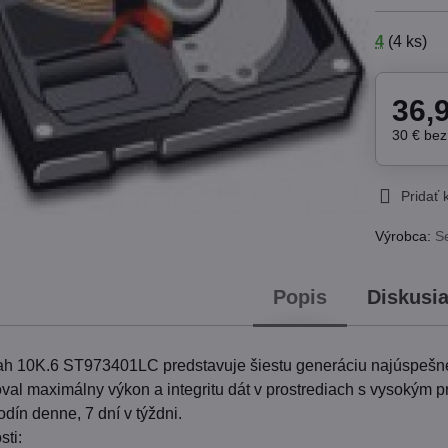
4
(
4
ks)
36,
30 €
be
Pridať
Výrobca:
S
Popis
Diskusi
h 10K.6 ST973401LC predstavuje šiestu generáciu najúspešnej
oval maximálny výkon a integritu dát v prostrediach s vysokým 
dín denne, 7 dní v týždni.
sti: