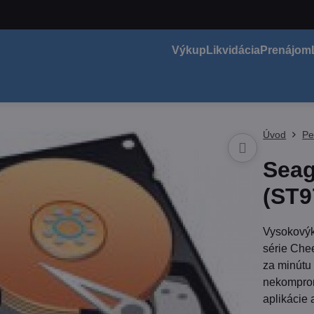
Výkup
Likvidácia
Prenájom
Úvod
Pe
Seag
(ST9
Vysokovýk
série Che
za minútu
nekomprom
aplikácie 