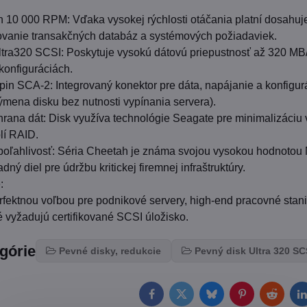
 10 000 RPM: Vďaka vysokej rýchlosti otáčania platní dosahuje
ovanie transakčných databáz a systémových požiadaviek.
tra320 SCSI: Poskytuje vysokú dátovú priepustnosť až 320 MB/s
konfiguráciách.
pin SCA-2: Integrovaný konektor pre dáta, napájanie a konfigu
mena disku bez nutnosti vypínania servera).
rana dát: Disk využíva technológie Seagate pre minimalizáciu vi
lí RAID.
oľahlivosť: Séria Cheetah je známa svojou vysokou hodnotou 
dný diel pre údržbu kritickej firemnej infraštruktúry.
:
erfektnou voľbou pre podnikové servery, high-end pracovné stan
ré vyžadujú certifikované SCSI úložisko.
egórie
Pevné disky, redukcie
Pevný disk Ultra 320 SC
Facebook
Twitter
Bluesky
Pinterest
Reddit
L