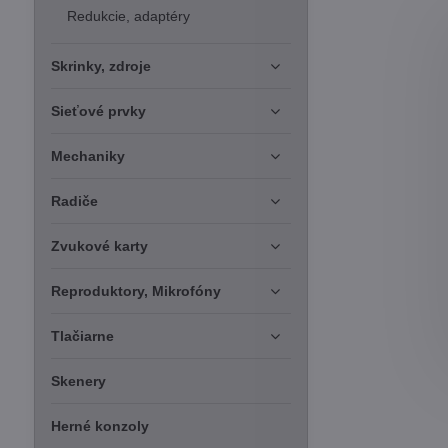
Redukcie, adaptéry
Skrinky, zdroje
Sieťové prvky
Mechaniky
Radiče
Zvukové karty
Reproduktory, Mikrofóny
Tlačiarne
Skenery
Herné konzoly