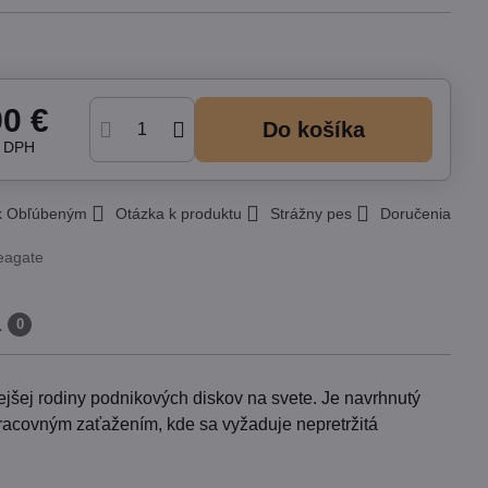
90 €
Do košíka
z DPH
 k Obľúbeným
Otázka k produktu
Strážny pes
Doručenia
eagate
a
0
šej rodiny podnikových diskov na svete. Je navrhnutý
pracovným zaťažením, kde sa vyžaduje nepretržitá