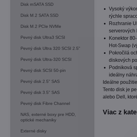
Disk mSATA SSD
Vysoký výkon
Disk M.2 SATA SSD
rýchle sprac
Rozhranie Ul
Disk M.2 PCIe NVMe
serverových 
Pevný disk Ultra3 SCSI
Konektor 80-
Hot-Swap (vý
Pevný disk Ultra 320 SCSI 2.5"
Pokročilá och
Pevný disk Ultra-320 SCSI
diskových po
Podniková sp
Pevný disk SCSI 50-pin
ideálny náhra
Pevný disk 2.5" SAS
Ideálne použitie
Tento disk je p
Pevný disk 3.5" SAS
alebo Dell, kto
Pevný disk Fibre Channel
Viac z kat
NAS, externé boxy pre HDD,
optické mechaniky
Externé disky