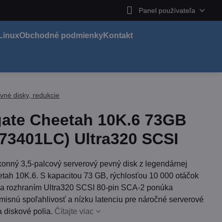
Panel používateľa
Linux
Obchodné podmienky
Kontakt
vné disky, redukcie
ate Cheetah 10K.6 73GB
73401LC) Ultra320 SCSI
onný 3,5-palcový serverový pevný disk z legendárnej
etah 10K.6. S kapacitou 73 GB, rýchlosťou 10 000 otáčok
 a rozhraním Ultra320 SCSI 80-pin SCA-2 ponúka
isnú spoľahlivosť a nízku latenciu pre náročné serverové
a diskové polia.
Čítajte viac