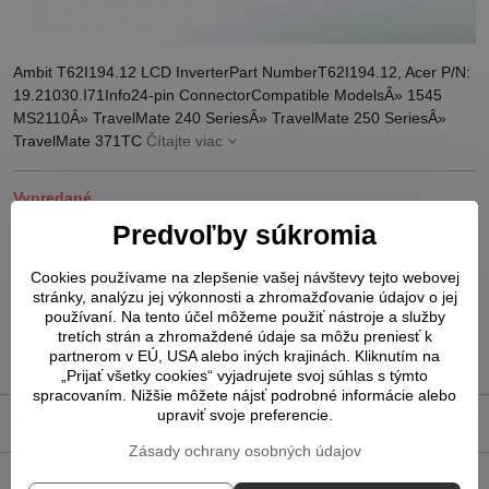
Ambit T62I194.12 LCD InverterPart NumberT62I194.12, Acer P/N:
19.21030.I71Info24-pin ConnectorCompatible ModelsÂ» 1545
MS2110Â» TravelMate 240 SeriesÂ» TravelMate 250 SeriesÂ»
TravelMate 371TC
Čítajte viac
Vypredané
Predvoľby súkromia
14,76 €
12 €
bez DPH
Cookies používame na zlepšenie vašej návštevy tejto webovej
stránky, analýzu jej výkonnosti a zhromažďovanie údajov o jej
Pridať k Obľúbeným
Otázka k produktu
Strážny pes
používaní. Na tento účel môžeme použiť nástroje a služby
Doručenia
tretích strán a zhromaždené údaje sa môžu preniesť k
partnerom v EÚ, USA alebo iných krajinách. Kliknutím na
Výrobca:
Ambit
„Prijať všetky cookies“ vyjadrujete svoj súhlas s týmto
spracovaním. Nižšie môžete nájsť podrobné informácie alebo
upraviť svoje preferencie.
Popis
Zásady ochrany osobných údajov
Diskusia
0