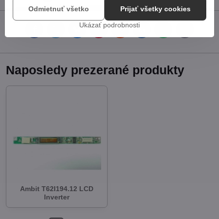
Odmietnuť všetko
Prijať všetky cookies
Ukázať podrobnosti
Facebook
Twitter
Bluesky
Pinterest
Reddit
LinkedIn
WhatsApp
E-
mail
Naposledy prezerané produkty
Ambit T62I194.12 LCD
Inverter