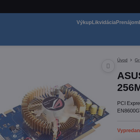
Výkup
Likvidácia
Prenájom
Úvod
Gr
ASU
256
PCI Expre
EN8600G
Vypreda