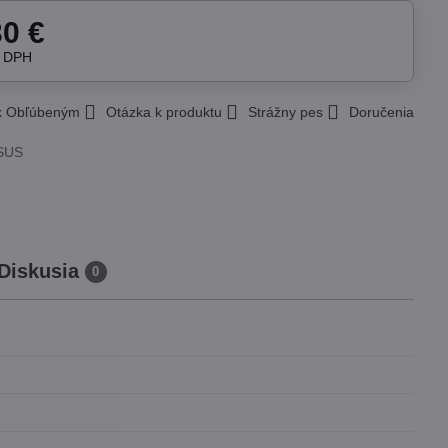
30 €
z DPH
 k Obľúbeným
Otázka k produktu
Strážny pes
Doručenia
SUS
Diskusia
0