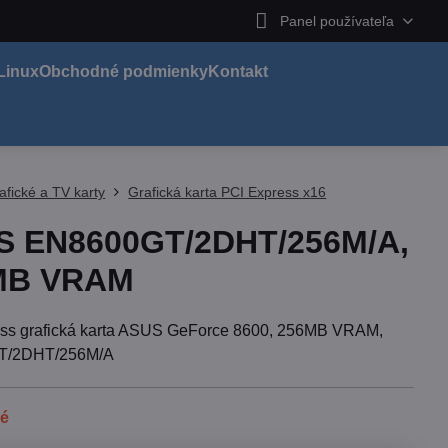
Panel používateľa
Linux
Obchodné podmienky
Kontakt
afické a TV karty
Grafická karta PCI Express x16
S EN8600GT/2DHT/256M/A,
MB VRAM
ss grafická karta ASUS GeForce 8600, 256MB VRAM,
T/2DHT/256M/A
né