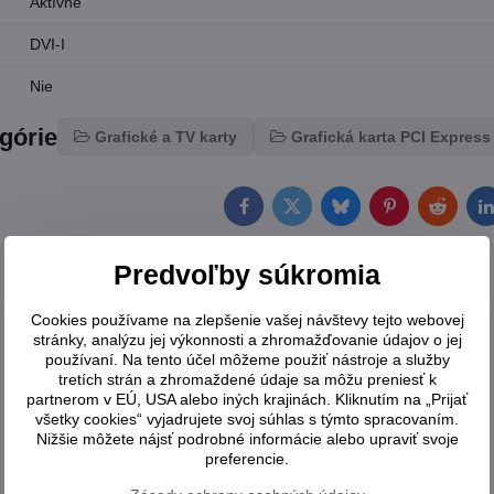
Aktívne
DVI-I
Nie
egórie
Grafické a TV karty
Grafická karta PCI Express
Facebook
Twitter
Bluesky
Pinterest
Reddit
L
Predvoľby súkromia
Cookies používame na zlepšenie vašej návštevy tejto webovej
stránky, analýzu jej výkonnosti a zhromažďovanie údajov o jej
používaní. Na tento účel môžeme použiť nástroje a služby
tretích strán a zhromaždené údaje sa môžu preniesť k
partnerom v EÚ, USA alebo iných krajinách. Kliknutím na „Prijať
všetky cookies“ vyjadrujete svoj súhlas s týmto spracovaním.
Nižšie môžete nájsť podrobné informácie alebo upraviť svoje
preferencie.