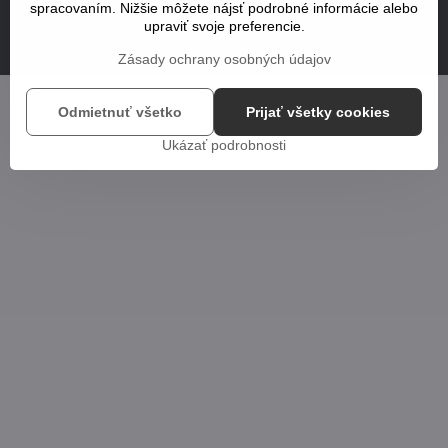
©
2026
Copyright
spracovaním. Nižšie môžete nájsť podrobné informácie alebo
upraviť svoje preferencie.
Predvoľby súkromia
Zásady ochrany osobných údajov
Vytvorené pomocou:
BiznisWeb.sk
Zásady ochrany osobných údajov
Odmietnuť všetko
Prijať všetky cookies
Ukázať podrobnosti