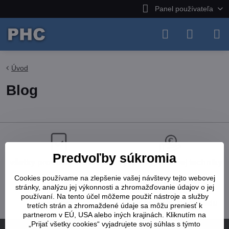
Panel používateľa
Úvod
Blog
Predvoľby súkromia
všetky produkty skladom
výkup výpočtovej techniky
Cookies používame na zlepšenie vašej návštevy tejto webovej
stránky, analýzu jej výkonnosti a zhromažďovanie údajov o jej
používaní. Na tento účel môžeme použiť nástroje a služby
prenájom IT
likvidácia elektroodpadu
tretích strán a zhromaždené údaje sa môžu preniesť k
partnerom v EÚ, USA alebo iných krajinách. Kliknutím na
„Prijať všetky cookies“ vyjadrujete svoj súhlas s týmto