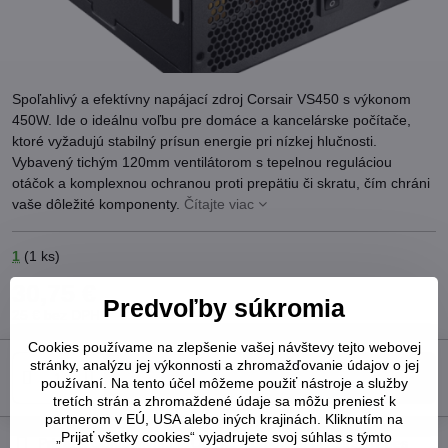
Spoľahlivý a efektívny napájací zdroj Corsair VS450 s výkonom
450W. Ide o ideálnu voľbu pre domáce a kancelárske počítače,
ktoré vyžadujú stabilný prísun energie pri nízkej hlučnosti.
Vybavený tichým 120mm ventilátorom s tepelnou reguláciou
otáčok a komplexnou ochranou proti prepätiu či skratu, čím chráni
vaše dôležité komponenty.
Čítajte viac
1
(
1
ks)
30,75 €
Predvoľby súkromia
25 €
bez DPH
Cookies používame na zlepšenie vašej návštevy tejto webovej
stránky, analýzu jej výkonnosti a zhromažďovanie údajov o jej
Do košíka
používaní. Na tento účel môžeme použiť nástroje a služby
tretích strán a zhromaždené údaje sa môžu preniesť k
partnerom v EÚ, USA alebo iných krajinách. Kliknutím na
„Prijať všetky cookies“ vyjadrujete svoj súhlas s týmto
Pridať k Obľúbeným
Otázka k produktu
Strážny pes