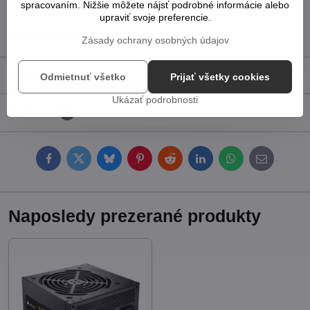
spracovaním. Nižšie môžete nájsť podrobné informácie alebo
Doručenia
upraviť svoje preferencie.
Výrobca:
Corsair
Zásady ochrany osobných údajov
Popis
Odmietnuť všetko
Prijať všetky cookies
Ukázať podrobnosti
Diskusia
0
Facebook
Twitter
Bluesky
Pinterest
Reddit
LinkedIn
WhatsApp
E-
mail
Naposledy prezerané produkty