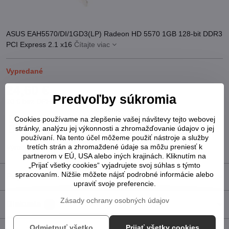
ASUS EAH5570/DI/1GD3(LP) Radeon HD 5570 1GB 128-bit DDR3
PCI Express 2.1 x16
Čítajte viac
Vypredané
24,60 €
Predvoľby súkromia
20 €
bez DPH
Pridať k Obľúbeným
Otázka k produktu
Strážny pes
Cookies používame na zlepšenie vašej návštevy tejto webovej
stránky, analýzu jej výkonnosti a zhromažďovanie údajov o jej
Doručenia
používaní. Na tento účel môžeme použiť nástroje a služby
tretích strán a zhromaždené údaje sa môžu preniesť k
Výrobca:
ASUS
partnerom v EÚ, USA alebo iných krajinách. Kliknutím na
„Prijať všetky cookies“ vyjadrujete svoj súhlas s týmto
spracovaním. Nižšie môžete nájsť podrobné informácie alebo
Popis
upraviť svoje preferencie.
Zásady ochrany osobných údajov
Diskusia
0
Odmietnuť všetko
Prijať všetky cookies