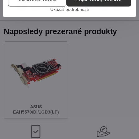
Facebook
Twitter
Bluesky
Pinterest
Reddit
LinkedIn
WhatsApp
E-
Ukázať podrobnosti
mail
Naposledy prezerané produkty
ASUS
EAH5570/DI/1GD3(LP)