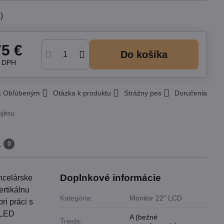
)
75 €
Do košíka
z DPH
 k Obľúbeným
Otázka k produktu
Strážny pes
Doručenia
jitsu
a
0
Doplnkové informácie
ncelárske
ertikálnu
Kategória:
Monitor 22" LCD
ri práci s
 LED
A (bežné
Trieda: