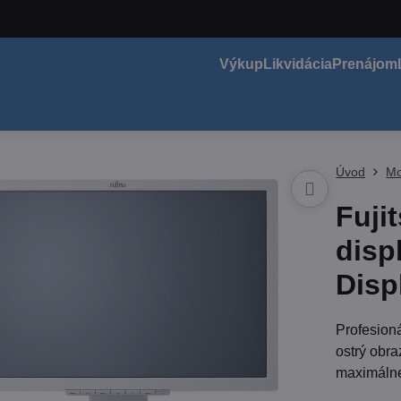
Výkup
Likvidácia
Prenájom
Úvod
Mo
Fuji
disp
Disp
Profesion
ostrý obra
maximálne