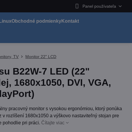
Panel používateľa
Linux
Obchodné podmienky
Kontakt
nitory, TV
Monitor 22" LCD
tsu B22W-7 LED (22"
lej, 1680x1050, DVI, VGA,
layPort)
álny pracovný monitor s vysokou ergonómiou, ktorý ponúka
z v rozlíšení 1680x1050 a výškovo nastaviteľný stojan pre
 pohodlie pri práci.
Čítajte viac