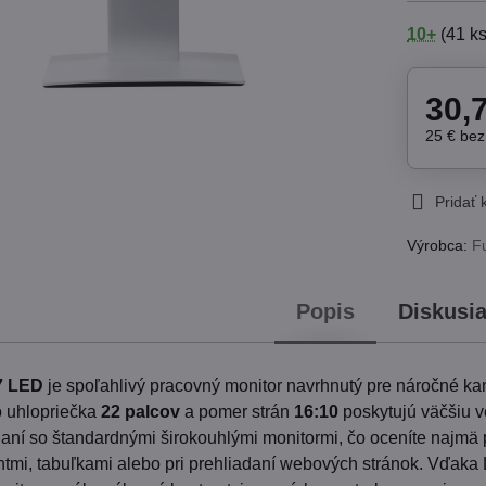
10+
(
41
ks
30,
25 €
be
Pridať
Výrobca:
Fu
Popis
Diskusi
7 LED
je spoľahlivý pracovný monitor navrhnutý pre náročné ka
o uhlopriečka
22 palcov
a pomer strán
16:10
poskytujú väčšiu v
aní so štandardnými širokouhlými monitormi, čo oceníte najmä p
tmi, tabuľkami alebo pri prehliadaní webových stránok. Vďaka