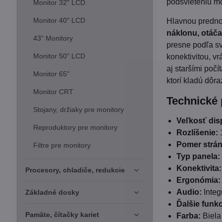
podsvieteniu mo
Monitor 32" LCD
Monitor 40" LCD
Hlavnou predno
náklonu, otáčan
43" Monitory
presne podľa sv
Monitor 50" LCD
konektivitou, 
aj staršími poč
Monitor 65"
ktorí kladú dôr
Monitor CRT
Technické
Stojany, držiaky pre monitory
Veľkosť disp
Reproduktory pre monitory
Rozlíšenie:
Pomer strán
Filtre pre monitory
Typ panela:
Konektivita:
Procesory, chladiče, redukcie
Ergonómia:
Audio:
Integ
Základné dosky
Ďalšie funkc
Pamäte, čítačky kariet
Farba:
Biela