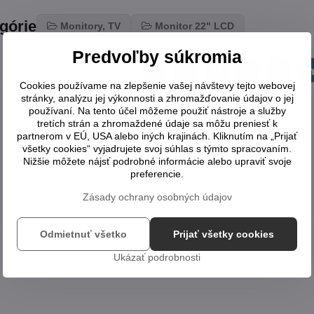
egórie
Monitory, TV
Monitor 22" LCD
Predvoľby súkromia
Facebook
Twitter
Bluesky
Pinterest
Reddit
L
Cookies používame na zlepšenie vašej návštevy tejto webovej
stránky, analýzu jej výkonnosti a zhromažďovanie údajov o jej
používaní. Na tento účel môžeme použiť nástroje a služby
tretích strán a zhromaždené údaje sa môžu preniesť k
partnerom v EÚ, USA alebo iných krajinách. Kliknutím na „Prijať
všetky cookies“ vyjadrujete svoj súhlas s týmto spracovaním.
Nižšie môžete nájsť podrobné informácie alebo upraviť svoje
preferencie.
Zásady ochrany osobných údajov
Odmietnuť všetko
Prijať všetky cookies
Ukázať podrobnosti