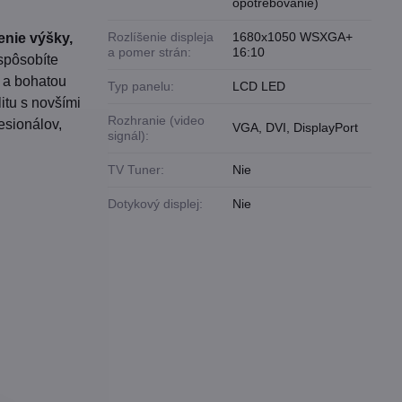
opotrebovanie)
Rozlíšenie displeja
1680x1050 WSXGA+
enie výšky,
a pomer strán:
16:10
ispôsobíte
i a bohatou
Typ panelu:
LCD LED
litu s novšími
Rozhranie (video
esionálov,
VGA, DVI, DisplayPort
signál):
TV Tuner:
Nie
Dotykový displej:
Nie