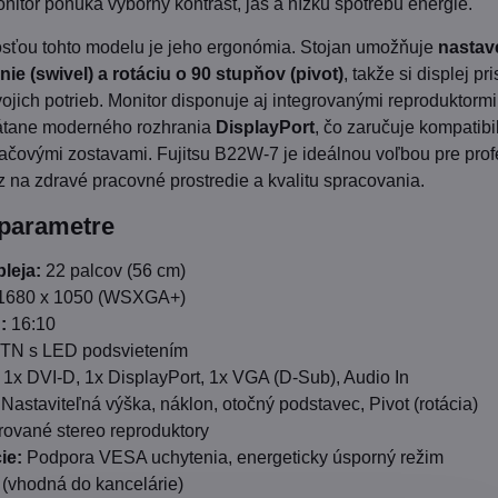
nitor ponúka výborný kontrast, jas a nízku spotrebu energie.
sťou tohto modelu je jeho ergonómia. Stojan umožňuje
nastav
ie (swivel) a rotáciu o 90 stupňov (pivot)
, takže si displej pr
ojich potrieb. Monitor disponuje aj integrovanými reproduktorm
vrátane moderného rozhrania
DisplayPort
, čo zaručuje kompatibi
ítačovými zostavami. Fujitsu B22W-7 je ideálnou voľbou pre prof
az na zdravé pracovné prostredie a kvalitu spracovania.
 parametre
leja:
22 palcov (56 cm)
1680 x 1050 (WSXGA+)
:
16:10
TN s LED podsvietením
1x DVI-D, 1x DisplayPort, 1x VGA (D-Sub), Audio In
Nastaviteľná výška, náklon, otočný podstavec, Pivot (rotácia)
rované stereo reproduktory
ie:
Podpora VESA uchytenia, energeticky úsporný režim
 (vhodná do kancelárie)