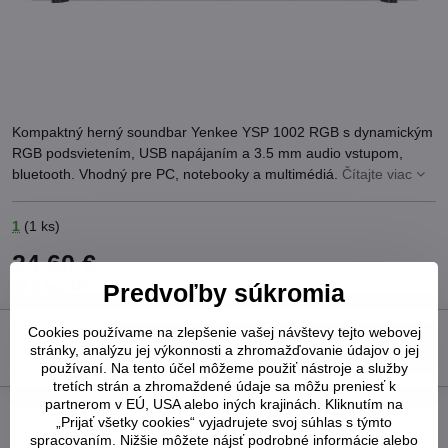
Kompaktný herný soundbar Yenkee YSP 1002 RGB s dynamickým
RGB podsvietením, USB napájaním a 3.5 mm audio vstupom,
bluetooth. Vhodný pre PC, notebooky a multimédiá.
Čítajte viac
1
(
1
ks)
24,60 €
20 €
bez DPH
Predvoľby súkromia
Cookies používame na zlepšenie vašej návštevy tejto webovej
Do košíka
stránky, analýzu jej výkonnosti a zhromažďovanie údajov o jej
používaní. Na tento účel môžeme použiť nástroje a služby
tretích strán a zhromaždené údaje sa môžu preniesť k
partnerom v EÚ, USA alebo iných krajinách. Kliknutím na
Pridať k Obľúbeným
Otázka k produktu
Strážny pes
„Prijať všetky cookies“ vyjadrujete svoj súhlas s týmto
Doručenia
spracovaním. Nižšie môžete nájsť podrobné informácie alebo