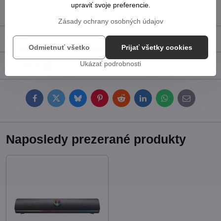
upraviť svoje preferencie.
Výrobca:
Yenkee
Zásady ochrany osobných údajov
Popis
Odmietnuť všetko
Prijať všetky cookies
Ukázať podrobnosti
Diskusia
0
Facebook
Twitter
Bluesky
Pinterest
Reddit
LinkedIn
WhatsApp
E-
mail
Naposledy prezerané produkty