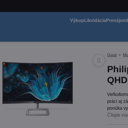
Výkup
Likvidácia
Prenájom
Úvod
Mo
Phil
QHD,
Veľkoformá
práci aj 
ponúka vys
Čítajte via