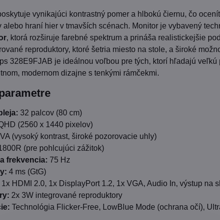
oskytuje vynikajúci kontrastný pomer a hlbokú čiernu, čo ocení
v alebo hraní hier v tmavších scénach. Monitor je vybavený tec
or
, ktorá rozširuje farebné spektrum a prináša realistickejšie pod
rované reproduktory, ktoré šetria miesto na stole, a široké možno
lips 328E9FJAB je ideálnou voľbou pre tých, ktorí hľadajú veľkú
ntnom, modernom dizajne s tenkými rámčekmi.
 parametre
leja:
32 palcov (80 cm)
HD (2560 x 1440 pixelov)
VA (vysoký kontrast, široké pozorovacie uhly)
800R (pre pohlcujúci zážitok)
 frekvencia:
75 Hz
y:
4 ms (GtG)
1x HDMI 2.0, 1x DisplayPort 1.2, 1x VGA, Audio In, výstup na 
ry:
2x 3W integrované reproduktory
ie:
Technológia Flicker-Free, LowBlue Mode (ochrana očí), Ult