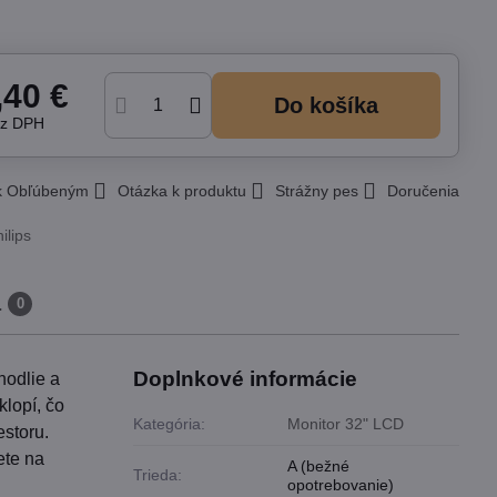
,40 €
Do košíka
ez DPH
 k Obľúbeným
Otázka k produktu
Strážny pes
Doručenia
ilips
a
0
Doplnkové informácie
hodlie a
klopí, čo
Kategória:
Monitor 32" LCD
estoru.
ete na
A (bežné
Trieda:
opotrebovanie)