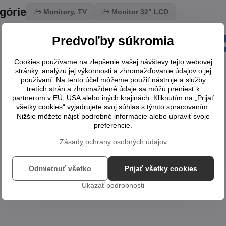
egórie
Monitory, TV
Monitor 32" LCD
Predvoľby súkromia
Facebook
Twitter
Bluesky
Pinterest
Reddit
L
Cookies používame na zlepšenie vašej návštevy tejto webovej
stránky, analýzu jej výkonnosti a zhromažďovanie údajov o jej
používaní. Na tento účel môžeme použiť nástroje a služby
tretích strán a zhromaždené údaje sa môžu preniesť k
partnerom v EÚ, USA alebo iných krajinách. Kliknutím na „Prijať
všetky cookies“ vyjadrujete svoj súhlas s týmto spracovaním.
Nižšie môžete nájsť podrobné informácie alebo upraviť svoje
preferencie.
Zásady ochrany osobných údajov
Odmietnuť všetko
Prijať všetky cookies
Ukázať podrobnosti