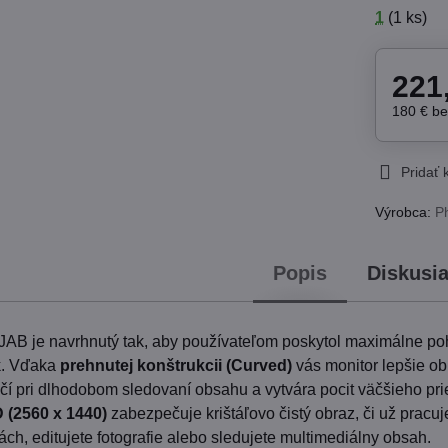
1
(
1
ks)
221
180 €
b
Pridať
Výrobca:
Ph
Popis
Diskusi
JAB je navrhnutý tak, aby používateľom poskytol maximálne po
ok. Vďaka
prehnutej konštrukcii (Curved)
vás monitor lepšie ob
čí pri dlhodobom sledovaní obsahu a vytvára pocit väčšieho pri
 (2560 x 1440)
zabezpečuje krištáľovo čistý obraz, či už pracuj
ách, editujete fotografie alebo sledujete multimediálny obsah.