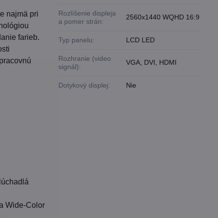
Rozlíšenie displeja
te najmä pri
2560x1440 WQHD 16:9
a pomer strán:
hnológiou
anie farieb.
Typ panelu:
LCD LED
sti
Rozhranie (video
 pracovnú
VGA, DVI, HDMI
signál):
Dotykový displej:
Nie
slúchadlá
ra Wide-Color