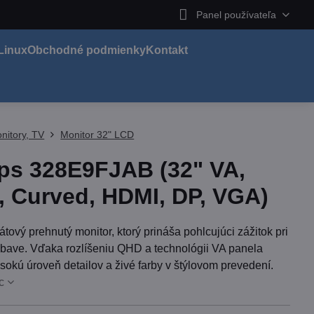
Panel používateľa
Linux
Obchodné podmienky
Kontakt
nitory, TV
Monitor 32" LCD
ips 328E9FJAB (32" VA,
 Curved, HDMI, DP, VGA)
tový prehnutý monitor, ktorý prináša pohlcujúci zážitok pri
zábave. Vďaka rozlíšeniu QHD a technológii VA panela
okú úroveň detailov a živé farby v štýlovom prevedení.
c