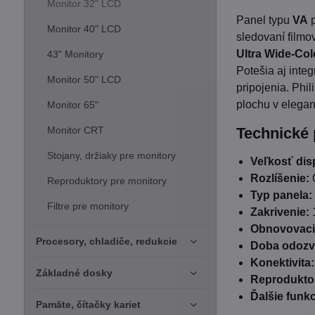
Monitor 32" LCD
Panel typu
VA
p
Monitor 40" LCD
sledovaní filmo
Ultra Wide-Col
43" Monitory
Potešia aj integ
Monitor 50" LCD
pripojenia. Phi
plochu v elega
Monitor 65"
Monitor CRT
Technické
Stojany, držiaky pre monitory
Veľkosť disp
Rozlíšenie:
Q
Reproduktory pre monitory
Typ panela:
Filtre pre monitory
Zakrivenie:
1
Obnovovacia
Procesory, chladiče, redukcie
Doba odozv
Konektivita:
Základné dosky
Reprodukto
Ďalšie funkc
Pamäte, čítačky kariet