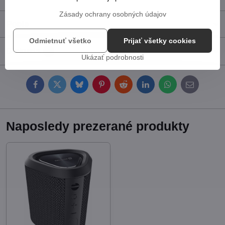
Zásady ochrany osobných údajov
Popis
Odmietnuť všetko
Prijať všetky cookies
Diskusia
0
Ukázať podrobnosti
Facebook
Twitter
Bluesky
Pinterest
Reddit
LinkedIn
WhatsApp
E-
mail
Naposledy prezerané produkty