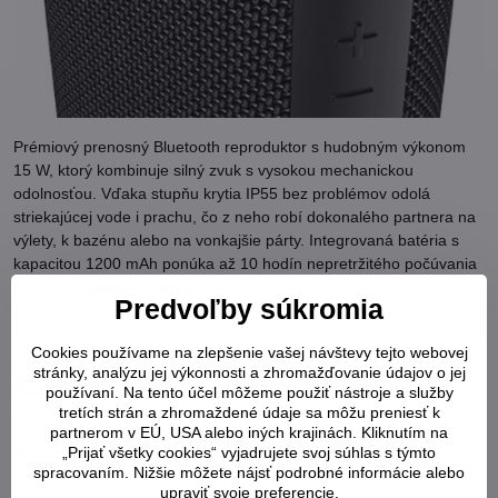
Prémiový prenosný Bluetooth reproduktor s hudobným výkonom
15 W, ktorý kombinuje silný zvuk s vysokou mechanickou
odolnosťou. Vďaka stupňu krytia IP55 bez problémov odolá
striekajúcej vode i prachu, čo z neho robí dokonalého partnera na
výlety, k bazénu alebo na vonkajšie párty. Integrovaná batéria s
kapacitou 1200 mAh ponúka až 10 hodín nepretržitého počúvania
na jedno nabitie.
Čítajte viac
Predvoľby súkromia
Vypredané
Cookies používame na zlepšenie vašej návštevy tejto webovej
stránky, analýzu jej výkonnosti a zhromažďovanie údajov o jej
12,30 €
používaní. Na tento účel môžeme použiť nástroje a služby
10 €
bez DPH
tretích strán a zhromaždené údaje sa môžu preniesť k
partnerom v EÚ, USA alebo iných krajinách. Kliknutím na
Pridať k Obľúbeným
Otázka k produktu
Strážny pes
„Prijať všetky cookies“ vyjadrujete svoj súhlas s týmto
Doručenia
spracovaním. Nižšie môžete nájsť podrobné informácie alebo
upraviť svoje preferencie.