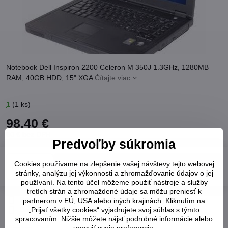
Notebook Dell Inspiron 2200 Celeron M 350J 1.3GHz, 1280MB
RAM, 40GB HDD, 15" XGA
Čítajte viac
1
(
1
ks)
98,40 €
80 €
bez DPH
Predvoľby súkromia
Cookies používame na zlepšenie vašej návštevy tejto webovej
Do košíka
stránky, analýzu jej výkonnosti a zhromažďovanie údajov o jej
používaní. Na tento účel môžeme použiť nástroje a služby
tretích strán a zhromaždené údaje sa môžu preniesť k
Pridať k Obľúbeným
Otázka k produktu
Strážny pes
partnerom v EÚ, USA alebo iných krajinách. Kliknutím na
„Prijať všetky cookies“ vyjadrujete svoj súhlas s týmto
Doručenia
spracovaním. Nižšie môžete nájsť podrobné informácie alebo
upraviť svoje preferencie.