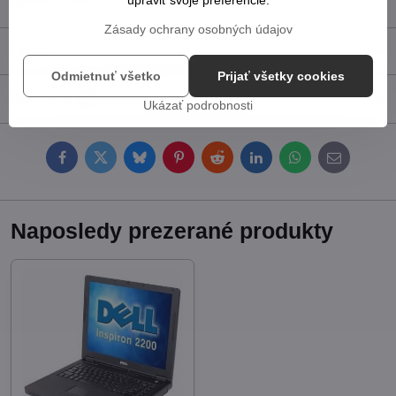
Výrobca:
Dell
Zásady ochrany osobných údajov
Popis
Odmietnuť všetko
Prijať všetky cookies
Diskusia
0
Ukázať podrobnosti
Facebook
Twitter
Bluesky
Pinterest
Reddit
LinkedIn
WhatsApp
E-
mail
Naposledy prezerané produkty