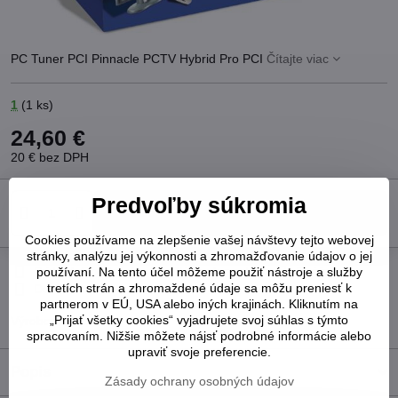
PC Tuner PCI Pinnacle PCTV Hybrid Pro PCI
Čítajte viac
1
(
1
ks)
24,60 €
20 €
bez DPH
Predvoľby súkromia
Do košíka
Cookies používame na zlepšenie vašej návštevy tejto webovej
stránky, analýzu jej výkonnosti a zhromažďovanie údajov o jej
Pridať k Obľúbeným
Otázka k produktu
Strážny pes
používaní. Na tento účel môžeme použiť nástroje a služby
tretích strán a zhromaždené údaje sa môžu preniesť k
Doručenia
partnerom v EÚ, USA alebo iných krajinách. Kliknutím na
„Prijať všetky cookies“ vyjadrujete svoj súhlas s týmto
Výrobca:
Pinnacle
spracovaním. Nižšie môžete nájsť podrobné informácie alebo
upraviť svoje preferencie.
Popis
Zásady ochrany osobných údajov