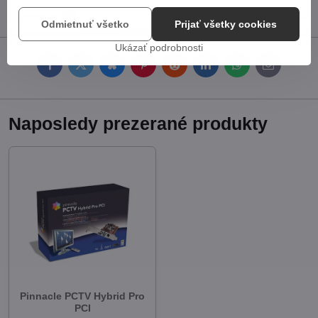
Diskusia
0
Odmietnuť všetko
Prijať všetky cookies
Ukázať podrobnosti
Facebook
Twitter
Bluesky
Pinterest
Reddit
LinkedIn
WhatsApp
E-
mail
Naposledy prezerané produkty
Pinnacle PCTV Hybrid Pro
PCI