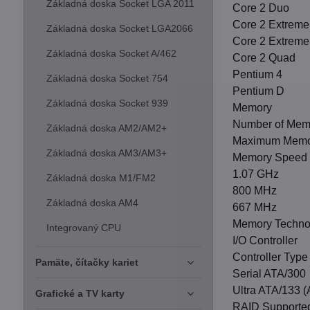
Základná doska Socket LGA 2011
Core 2 Duo
Core 2 Extrem
Základná doska Socket LGA2066
Core 2 Extreme
Základná doska Socket A/462
Core 2 Quad
Pentium 4
Základná doska Socket 754
Pentium D
Základná doska Socket 939
Memory
Number of Memo
Základná doska AM2/AM2+
Maximum Memo
Základná doska AM3/AM3+
Memory Speed 
1.07 GHz
Základná doska M1/FM2
800 MHz
Základná doska AM4
667 MHz
Memory Techn
Integrovaný CPU
I/O Controller
Controller Type
Pamäte, čítačky kariet
Serial ATA/300
Ultra ATA/133 (
Grafické a TV karty
RAID Supporte