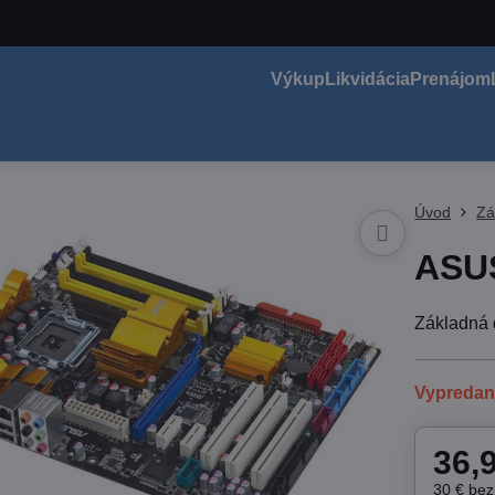
Výkup
Likvidácia
Prenájom
Úvod
Zá
ASU
Základn
Vypreda
36,
30 €
be