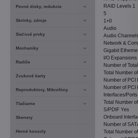
RAID Levels 1
Pevné disky, redukcie
5
Skrinky, zdroje
1+0
Audio
Sieťové prvky
Audio Channels
Network & Com
Mechaniky
Gigabit Etherne
I/O Expansions
Radiče
Number of Total
Total Number of
Zvukové karty
Number of PCI 
Number of PCI 
Reproduktory, Mikrofóny
Interfaces/Ports
Total Number o
Tlačiarne
S/PDIF Yes
Onboard Interf
Skenery
Number of SATA
Herné konzoly
Total Number o