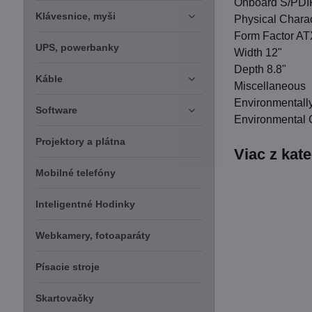
Onboard S/PDI
Klávesnice, myši
Physical Charac
Form Factor A
UPS, powerbanky
Width 12"
Depth 8.8"
Káble
Miscellaneous
Environmentally
Software
Environmental 
Projektory a plátna
Viac z kat
Mobilné telefóny
Inteligentné Hodinky
Webkamery, fotoaparáty
Písacie stroje
Skartovačky