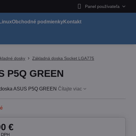
Panel používateľa
Linux
Obchodné podmienky
Kontakt
kladné dosky
Základná doska Socket LGA775
S P5Q GREEN
á doska ASUS P5Q GREEN
Čítajte viac
né
90 €
z DPH