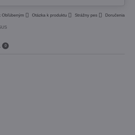
 k Obľúbeným
Otázka k produktu
Strážny pes
Doručenia
SUS
a
0