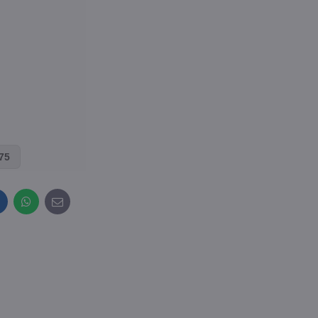
75
inkedIn
WhatsApp
E-
mail