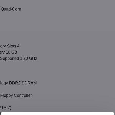
e Quad-Core
ry Slots 4
ry 16 GB
Supported 1.20 GHz
ology DDR2 SDRAM
 Floppy Controller
ATA-7)
d Yes