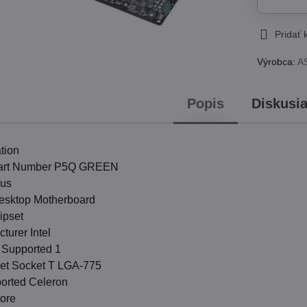
Pridať
Výrobca:
A
Popis
Diskusi
tion
Part Number P5Q GREEN
us
esktop Motherboard
ipset
turer Intel
 Supported 1
et Socket T LGA-775
orted Celeron
ore