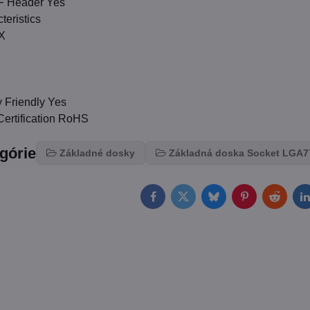
F Header Yes
teristics
TX
 Friendly Yes
Certification RoHS
egórie
Základné dosky
Základná doska Socket LGA7
Facebook
Twitter
Bluesky
Pinterest
Reddit
L