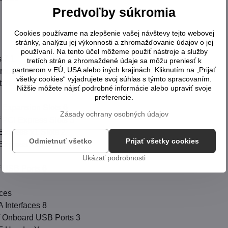
Predvoľby súkromia
Cookies používame na zlepšenie vašej návštevy tejto webovej
stránky, analýzu jej výkonnosti a zhromažďovanie údajov o jej
používaní. Na tento účel môžeme použiť nástroje a služby
 7.1
tretích strán a zhromaždené údaje sa môžu preniesť k
partnerom v EÚ, USA alebo iných krajinách. Kliknutím na „Prijať
munication
všetky cookies“ vyjadrujete svoj súhlas s týmto spracovaním.
t Yes
Nižšie môžete nájsť podrobné informácie alebo upraviť svoje
preferencie.
 Expansion Slots 6
Zásady ochrany osobných údajov
 PCI Express Slots 3
Express x1 Slots 2
Odmietnuť všetko
Prijať všetky cookies
Express x16 Slots 1
Ukázať podrobnosti
f USB Ports 6
aces
 Interfaces 8
f Onboard USB Ports 3