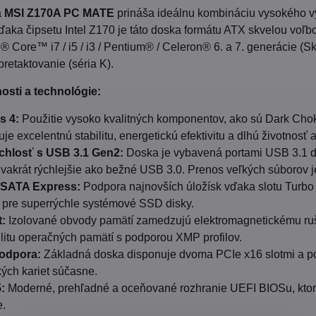
a
MSI Z170A PC MATE
prináša ideálnu kombináciu vysokého vý
Vďaka čipsetu Intel Z170 je táto doska formátu ATX skvelou voľbo
l® Core™ i7 / i5 / i3 / Pentium® / Celeron® 6. a 7. generácie 
retaktovanie (séria K).
osti a technológie:
s 4:
Použitie vysoko kvalitných komponentov, ako sú Dark Chok
je excelentnú stabilitu, energetickú efektivitu a dlhú životnosť 
chlosť s USB 3.1 Gen2:
Doska je vybavená portami USB 3.1 dr
 dvakrát rýchlejšie ako bežné USB 3.0. Prenos veľkých súborov 
 SATA Express:
Podpora najnovších úložísk vďaka slotu Turbo 
e pre superrýchle systémové SSD disky.
:
Izolované obvody pamätí zamedzujú elektromagnetickému rušen
ilitu operačných pamätí s podporou XMP profilov.
odpora:
Základná doska disponuje dvoma PCIe x16 slotmi a p
kých kariet súčasne.
:
Moderné, prehľadné a oceňované rozhranie UEFI BIOSu, ktor
e.