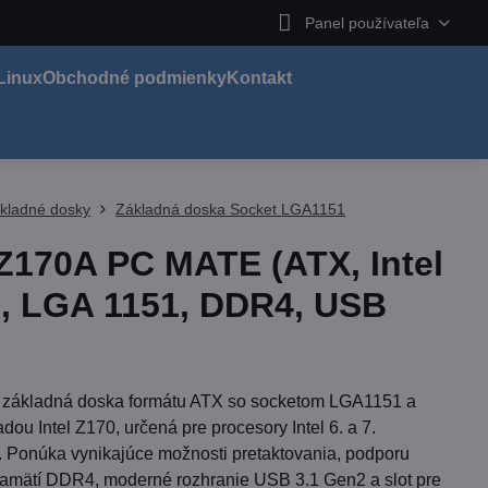
Panel používateľa
Linux
Obchodné podmienky
Kontakt
kladné dosky
Základná doska Socket LGA1151
Z170A PC MATE (ATX, Intel
, LGA 1151, DDR4, USB
základná doska formátu ATX so socketom LGA1151 a
dou Intel Z170, určená pre procesory Intel 6. a 7.
. Ponúka vynikajúce možnosti pretaktovania, podporu
pamätí DDR4, moderné rozhranie USB 3.1 Gen2 a slot pre