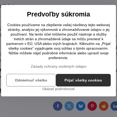
ifikácie:
Predvoľby súkromia
(30.4 cm x 22.5 cm)
l 1151
Cookies používame na zlepšenie vašej návštevy tejto webovej
 Z170
stránky, analýzu jej výkonnosti a zhromažďovanie údajov o jej
používaní. Na tento účel môžeme použiť nástroje a služby
DR4 DIMM (Dual Channel, max. 64 GB, podpora pretaktovania
tretích strán a zhromaždené údaje sa môžu preniesť k
 Turbo M.2 slot, 6x SATA 6Gb/s (z toho 1x SATA Express)
partnerom v EÚ, USA alebo iných krajinách. Kliknutím na „Prijať
sloty:
2x PCIe 3.0 x16 (podpora x16/x4 režimu), 3x PCIe 3.0 x1
všetky cookies“ vyjadrujete svoj súhlas s týmto spracovaním.
Nižšie môžete nájsť podrobné informácie alebo upraviť svoje
:
2x USB 3.1 Gen2 (Type-A), 2x USB 3.1 Gen1 (USB 3.0), 2x US
preferencie.
), 3x Audio jack, 2x PS/2
Zásady ochrany osobných údajov
 MATE
predstavuje rozumne navrhnutú základnú dosku, ktorá 
obustné spracovanie, na ktoré sa môžete spoľahnúť každý deň.
Odmietnuť všetko
Prijať všetky cookies
egórie
Ukázať podrobnosti
Základné dosky
Základná doska Socket LGA1
Facebook
Twitter
Bluesky
Pinterest
Reddit
L