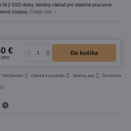
le M.2 SSD disky. Ideálny základ pre stabilné pracovné
herné zostavy.
Čítajte viac
50 €
Do košíka
z DPH
 k Obľúbeným
Otázka k produktu
Strážny pes
Doručenia
SI
a
0
h