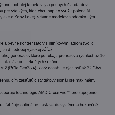
konu, bohatej konektivity a prísnych štandardov
u pre všetkých, ktorí chcú naplno využiť potenciál
(Skylake a Kaby Lake), vrátane modelov s odomknutým
e a pevné kondenzátory s hliníkovým jadrom (Solid
aj pri dlhodobej vysokej záťaži.
uhej generácie, ktoré ponúkajú prenosovú rýchlosť až 10
je tak otázkou niekoľkých sekúnd.
M.2 (PCIe Gen3 x4), ktorý dosahuje rýchlosť až 32 Gb/s,
iu, čím zaisťujú čistý dátový signál pre maximálny
odporuje technológiu AMD CrossFire™ pre zapojenie
é uľahčuje optimálne nastavenie systému a bezpečné