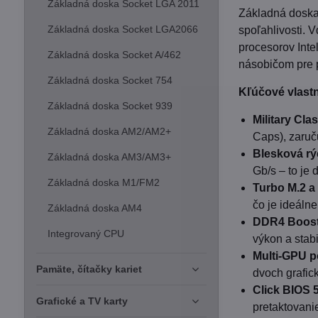
Základná doska Socket LGA 2011
Základná dosk
Základná doska Socket LGA2066
spoľahlivosti. 
procesorov Inte
Základná doska Socket A/462
násobičom pre p
Základná doska Socket 754
Kľúčové vlastn
Základná doska Socket 939
Military Clas
Základná doska AM2/AM2+
Caps), zaruču
Blesková rý
Základná doska AM3/AM3+
Gb/s – to je
Základná doska M1/FM2
Turbo M.2 a
čo je ideáln
Základná doska AM4
DDR4 Boost
Integrovaný CPU
výkon a stab
Multi-GPU p
Pamäte, čítačky kariet
dvoch grafic
Click BIOS 5
Grafické a TV karty
pretaktovani