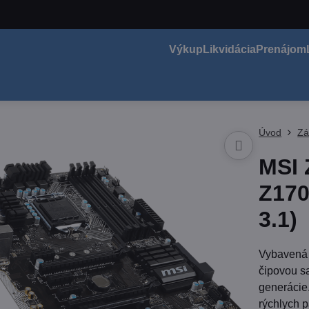
Výkup
Likvidácia
Prenájom
Úvod
Zá
MSI 
Z170
3.1)
Vybavená 
čipovou sa
generácie
rýchlych 