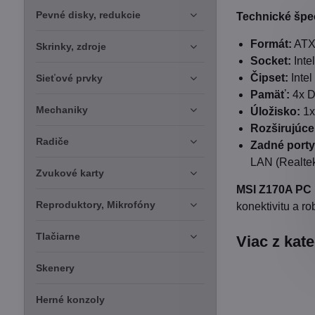
Pevné disky, redukcie
Technické špec
Formát:
ATX 
Skrinky, zdroje
Socket:
Inte
Čipset:
Intel
Sieťové prvky
Pamäť:
4x D
Mechaniky
Úložisko:
1x
Rozširujúce 
Radiče
Zadné porty
LAN (Realtek
Zvukové karty
MSI Z170A PC
Reproduktory, Mikrofóny
konektivitu a r
Tlačiarne
Viac z kat
Skenery
Herné konzoly