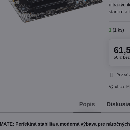
ultra-rých
stanice a 
1
(
1
ks)
61,
50 €
be
Pridať
Výrobca:
M
Popis
Diskusi
MATE: Perfektná stabilita a moderná výbava pre náročnýc