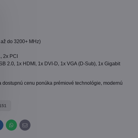
 až do 3200+ MHz)
, 2x PCI
B 2.0, 1x HDMI, 1x DVI-D, 1x VGA (D-Sub), 1x Gigabit
za dostupnú cenu ponúka prémiové technológie, modernú
151
inkedIn
WhatsApp
E-
mail