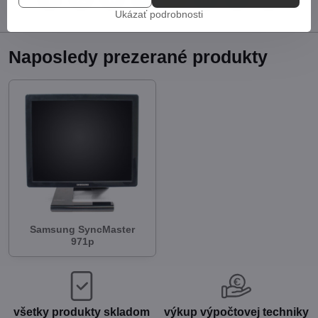
Facebook
Twitter
Bluesky
Pinterest
Reddit
LinkedIn
WhatsApp
E-
mail
Ukázať podrobnosti
Naposledy prezerané produkty
Samsung SyncMaster
971p
všetky produkty skladom
výkup výpočtovej techniky