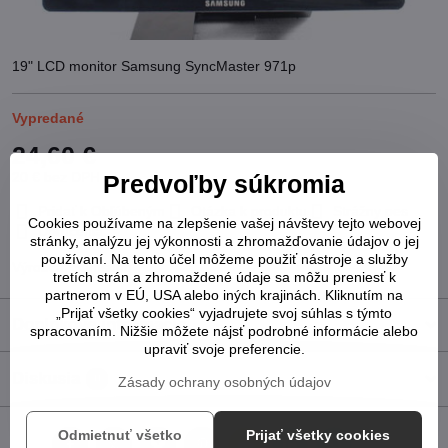
19" LCD monitor Samsung SyncMaster 971p
Vypredané
24,60 €
20 €
bez DPH
Predvoľby súkromia
Pridať k Obľúbeným
Otázka k produktu
Strážny pes
Cookies používame na zlepšenie vašej návštevy tejto webovej
Doručenia
stránky, analýzu jej výkonnosti a zhromažďovanie údajov o jej
používaní. Na tento účel môžeme použiť nástroje a služby
Výrobca:
Samsung
tretích strán a zhromaždené údaje sa môžu preniesť k
partnerom v EÚ, USA alebo iných krajinách. Kliknutím na
„Prijať všetky cookies“ vyjadrujete svoj súhlas s týmto
Doplnkové informácie
spracovaním. Nižšie môžete nájsť podrobné informácie alebo
upraviť svoje preferencie.
Diskusia
0
Zásady ochrany osobných údajov
Odmietnuť všetko
Prijať všetky cookies