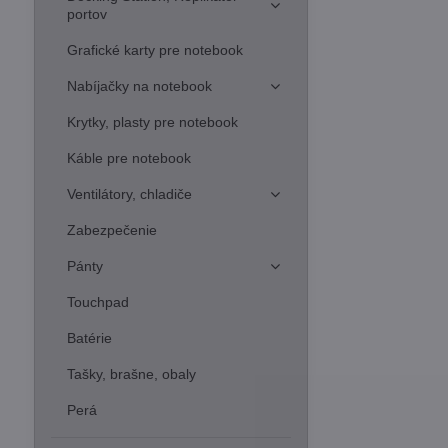
portov
Grafické karty pre notebook
Nabíjačky na notebook
Krytky, plasty pre notebook
Káble pre notebook
Ventilátory, chladiče
Zabezpečenie
Pánty
Touchpad
Batérie
Tašky, brašne, obaly
Perá