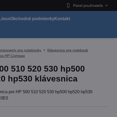
Panel používateľa
Linux
Obchodné podmienky
Kontakt
mponenty pre notebooky
Klávesnice pre notebook
ica HP Compaq
00 510 520 530 hp500
0 hp530 klávesnica
nica pre HP 500 510 520 530 hp500 hp520 hp530
03E0