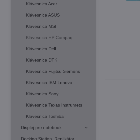
Klávesnica Acer
Klávesnica ASUS
Klávesnica MSI
Klávesnica HP Compaq
Klávesnica Dell
Klávesnica DTK
Klávesnica Fujitsu Siemens
Klávesnica IBM Lenovo
Klávesnica Sony
Klávesnica Texas Instrumets
Klávesnica Toshiba
Displej pre notebook
Docking Station, Replikátor