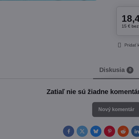
18,
15 €
be
Pridať
Diskusia
0
Zatiaľ nie sú žiadne komentá
Nový komentár
Facebook
Twitter
Bluesky
Pinterest
Reddit
L