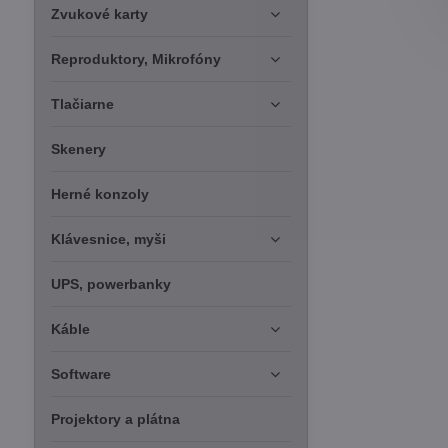
Zvukové karty
Reproduktory, Mikrofóny
Tlačiarne
Skenery
Herné konzoly
Klávesnice, myši
UPS, powerbanky
Káble
Software
Projektory a plátna