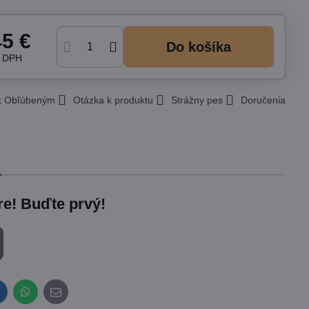
45 €
Do košíka
z DPH
 k Obľúbeným
Otázka k produktu
Strážny pes
Doručenia
re! Buďte prvý!
inkedIn
WhatsApp
E-
mail