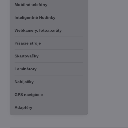
Mobilné telefóny
Inteligentné Hodinky
Webkamery, fotoaparáty
Písacie stroje
Skartovačky
Laminátory
Nabíjačky
GPS navigácie
Adaptéry