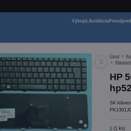
Výkup
Likvidácia
Prenájom
Úvod
Ko
Klávesn
HP 5
hp52
SK kláves
PK1301J
1
(
1
ks)