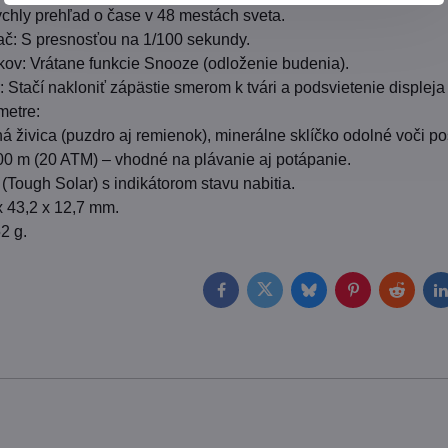
chly prehľad o čase v 48 mestách sveta.
ač: S presnosťou na 1/100 sekundy.
ov: Vrátane funkcie Snooze (odloženie budenia).
: Stačí nakloniť zápästie smerom k tvári a podsvietenie displeja
metre:
ná živica (puzdro aj remienok), minerálne sklíčko odolné voči po
00 m (20 ATM) – vhodné na plávanie aj potápanie.
(Tough Solar) s indikátorom stavu nabitia.
 43,2 x 12,7 mm.
2 g.
Facebook
Twitter
Bluesky
Pinterest
Reddit
L