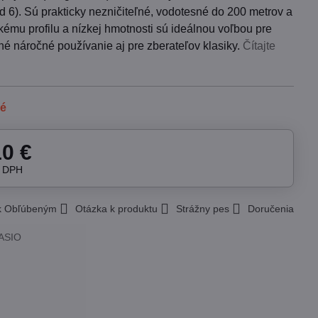
d 6). Sú prakticky nezničiteľné, vodotesné do 200 metrov a
ému profilu a nízkej hmotnosti sú ideálnou voľbou pre
é náročné používanie aj pre zberateľov klasiky.
Čítajte
né
10 €
z DPH
 k Obľúbeným
Otázka k produktu
Strážny pes
Doručenia
ASIO