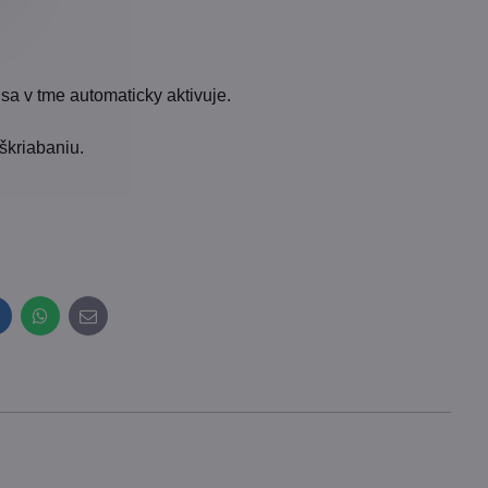
 sa v tme automaticky aktivuje.
škriabaniu.
inkedIn
WhatsApp
E-
mail