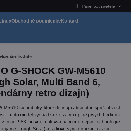
Panel používateľa
Linux
Obchodné podmienky
Kontakt
teligentné hodinky
IO G-SHOCK GW-M5610
gh Solar, Multi Band 6,
ndárny retro dizajn)
M5610 sú hodinky, ktoré definujú absolútnu spoľahlivosť
osť. Tento model vychádza z dizajnu úplne prvých hodiniek
 roku 1983, no vnútri ukrýva najmodernejšie technológie:
apájanie (Tough Solar) a rádiovú synchronizáciu času