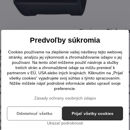
Popis
Diskusi
Predvoľby súkromia
egenda v modernom prevedení
Cookies používame na zlepšenie vašej návštevy tejto webovej
stránky, analýzu jej výkonnosti a zhromažďovanie údajov o jej
 je priamym nástupcom ikonického modelu DW-5000C. Zachováva
používaní. Na tento účel môžeme použiť nástroje a služby
nímaný ako nadčasová klasika. Ako súčasť rodiny G-SHOCK sú h
tretích strán a zhromaždené údaje sa môžu preniesť k
dzaniu. Či už ste na stavbe, v posilňovni alebo v kancelárii, t
partnerom v EÚ, USA alebo iných krajinách. Kliknutím na „Prijať
všetky cookies“ vyjadrujete svoj súhlas s týmto spracovaním.
ktorú sa netreba starať
Nižšie môžete nájsť podrobné informácie alebo upraviť svoje
kcie robia z GW-M5610 jedny z najpraktickejších hodiniek na s
preferencie.
dinky sa dobíjajú svetlom (slnečným aj umelým) cez solárny pa
Zásady ochrany osobných údajov
 Pri plnom nabití vydržia v úplnej tme fungovať až 10 mesiacov.
odinky prijímajú rádiové signály z atómových hodín (v Európe,
 máte na zápästí vždy absolútne presný čas, vrátane automatic
Odmietnuť všetko
Prijať všetky cookies
dú situáciu
Ukázať podrobnosti
vené všetkým, čo potrebujete pre prehľad o čase a aktivitách: