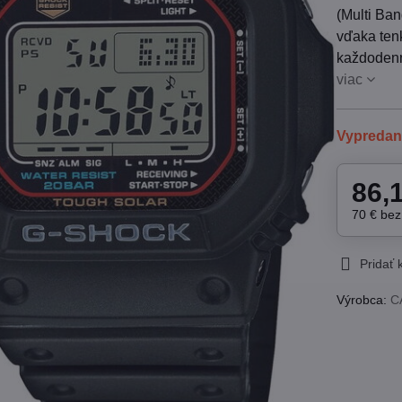
(Multi Ban
vďaka tenk
každodenn
viac
Vypreda
86,
70 €
be
Pridať
Výrobca:
C