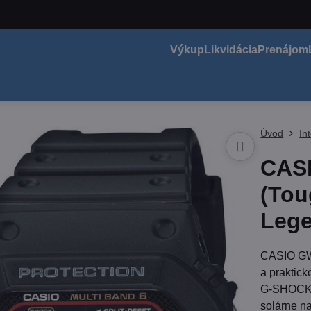
Výkup
Likvidácia
Prenájom
Úvod
In
CAS
(Tou
Lege
CASIO GW-
a praktick
G-SHOCK z
solárne n