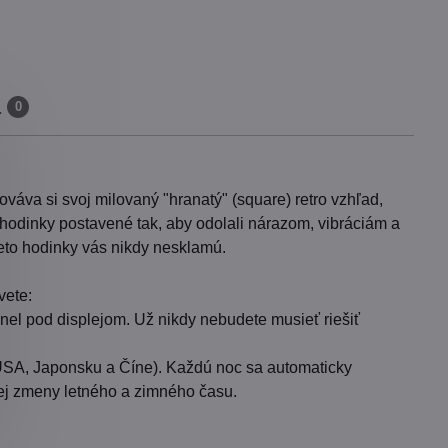
a
0
 si svoj milovaný "hranatý" (square) retro vzhľad,
odinky postavené tak, aby odolali nárazom, vibráciám a
ieto hodinky vás nikdy nesklamú.
vete:
nel pod displejom. Už nikdy nebudete musieť riešiť
 USA, Japonsku a Číne). Každú noc sa automaticky
kej zmeny letného a zimného času.