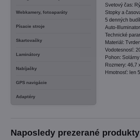
Svetový čas: Rý
Stopky a časov
Webkamery, fotoaparáty
5 denných budík
Písacie stroje
Auto-Illuminator
Technické para
Skartovačky
Materiál: Tvrde
Vodotesnosť: 2
Laminátory
Pohon: Solárny 
Rozmery: 46,7 x
Nabíjačky
Hmotnosť: len 5
GPS navigácie
Adaptéry
Naposledy prezerané produkty