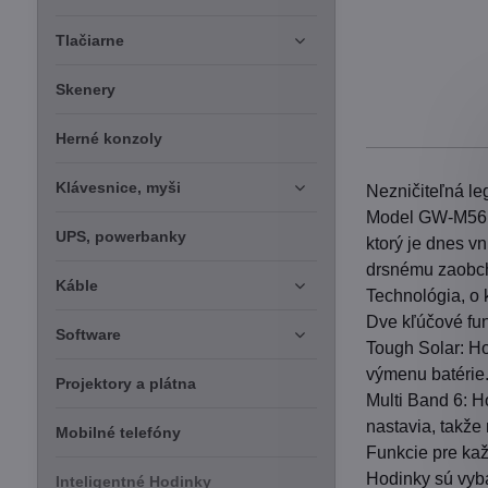
Tlačiarne
Skenery
Herné konzoly
Klávesnice, myši
Nezničiteľná l
Model GW-M5610
UPS, powerbanky
ktorý je dnes v
drsnému zaobchá
Káble
Technológia, o 
Dve kľúčové fun
Software
Tough Solar: Ho
výmenu batérie.
Projektory a plátna
Multi Band 6: H
nastavia, takže
Mobilné telefóny
Funkcie pre kaž
Hodinky sú vyba
Inteligentné Hodinky