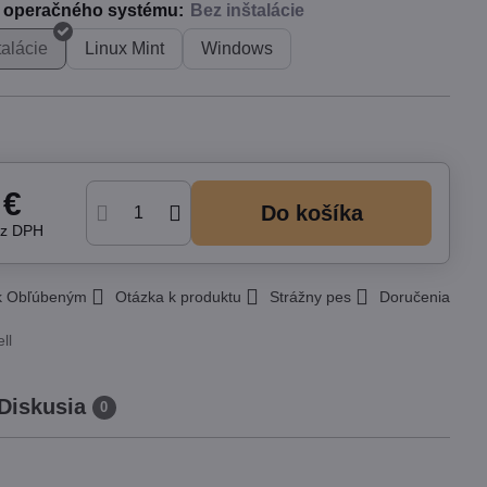
a operačného systému:
talácie
Linux Mint
Windows
 €
Do košíka
ez DPH
 k Obľúbeným
Otázka k produktu
Strážny pes
Doručenia
ll
Diskusia
0