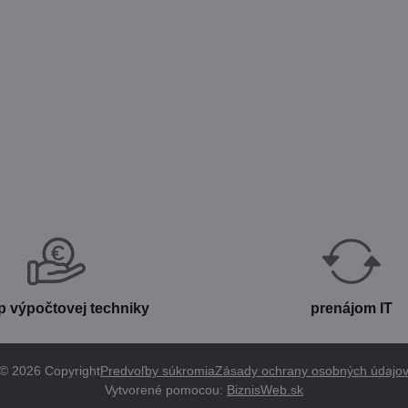
p výpočtovej techniky
prenájom IT
©
2026
Copyright
Predvoľby súkromia
Zásady ochrany osobných údajo
Vytvorené pomocou:
BiznisWeb.sk