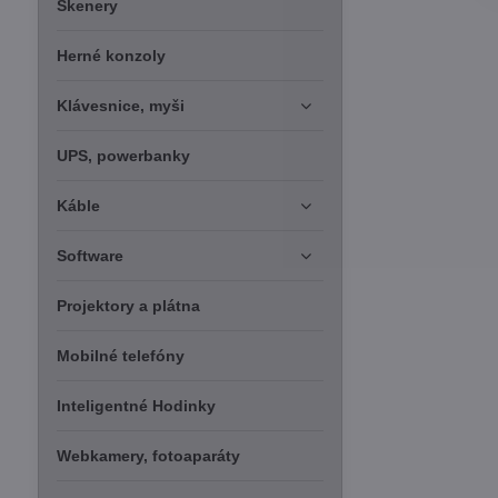
Skenery
Herné konzoly
Klávesnice, myši
UPS, powerbanky
Káble
Software
Projektory a plátna
Mobilné telefóny
Inteligentné Hodinky
Webkamery, fotoaparáty