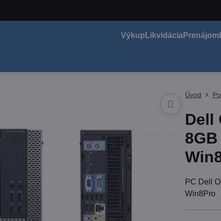
Výkup
Likvidácia
Prenájom
Úvod
Po
Dell
8GB
Win
PC Dell 
Win8Pro