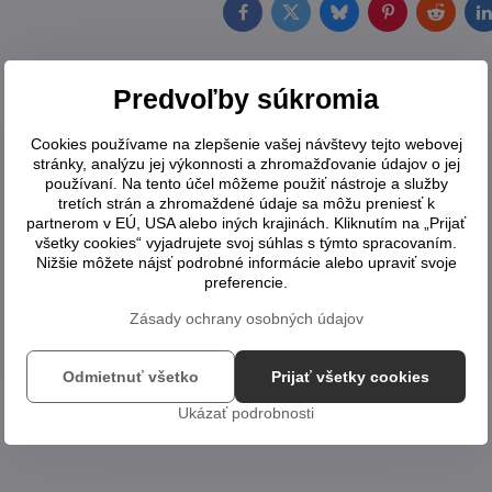
Facebook
Twitter
Bluesky
Pinterest
Reddit
L
Predvoľby súkromia
Cookies používame na zlepšenie vašej návštevy tejto webovej
stránky, analýzu jej výkonnosti a zhromažďovanie údajov o jej
používaní. Na tento účel môžeme použiť nástroje a služby
tretích strán a zhromaždené údaje sa môžu preniesť k
partnerom v EÚ, USA alebo iných krajinách. Kliknutím na „Prijať
všetky cookies“ vyjadrujete svoj súhlas s týmto spracovaním.
Nižšie môžete nájsť podrobné informácie alebo upraviť svoje
preferencie.
Zásady ochrany osobných údajov
Odmietnuť všetko
Prijať všetky cookies
Ukázať podrobnosti