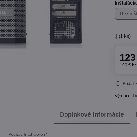
Inštaláci
Bez inš
1
(
1
ks)
123
100 €
b
Pridať
Výrobca:
De
Doplnkové informácie
Počítač Intel Core i7