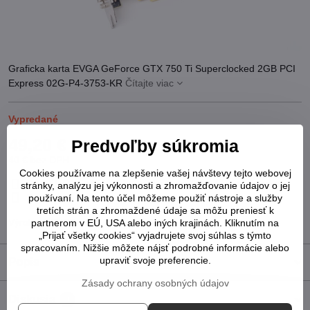
Graficka karta EVGA GeForce GTX 750 Ti Superclocked 2GB PCI
Express 02G-P4-3753-KR
Čítajte viac
Vypredané
49,20 €
Predvoľby súkromia
40 €
bez DPH
Cookies používame na zlepšenie vašej návštevy tejto webovej
Pridať k Obľúbeným
Otázka k produktu
Strážny pes
stránky, analýzu jej výkonnosti a zhromažďovanie údajov o jej
Doručenia
používaní. Na tento účel môžeme použiť nástroje a služby
tretích strán a zhromaždené údaje sa môžu preniesť k
Výrobca:
EVGA
partnerom v EÚ, USA alebo iných krajinách. Kliknutím na
„Prijať všetky cookies“ vyjadrujete svoj súhlas s týmto
spracovaním. Nižšie môžete nájsť podrobné informácie alebo
upraviť svoje preferencie.
Popis
Zásady ochrany osobných údajov
Diskusia
0