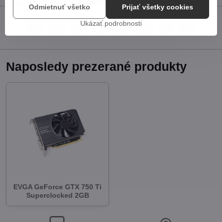
Odmietnuť všetko
Prijať všetky cookies
Ukázať podrobnosti
Facebook
Twitter
Bluesky
Pinterest
Reddit
LinkedIn
WhatsApp
E-
mail
Naposledy prezerané produkty
EVGA GeForce GTX 750 Ti
Superclocked 2GB