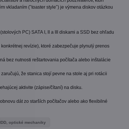
ialistov a náročných domácich používateľov, ktorí
m vkladaním ("toaster style") je výmena diskov otázkou
(stolových PC) SATA I, II a III diskami a SSD bez ohľadu
onkrétnej revízie), ktoré zabezpečuje plynulý prenos
á bez nutnosti reštartovania počítača alebo inštalácie
ručujú, že stanica stojí pevne na stole aj pri rotácii
ajúcej aktivite (zápise/čítaní) na disku.
obnovu dát zo starších počítačov alebo ako flexibilné
HDD, optické mechaniky