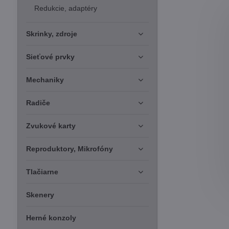
Redukcie, adaptéry
Skrinky, zdroje
Sieťové prvky
Mechaniky
Radiče
Zvukové karty
Reproduktory, Mikrofóny
Tlačiarne
Skenery
Herné konzoly