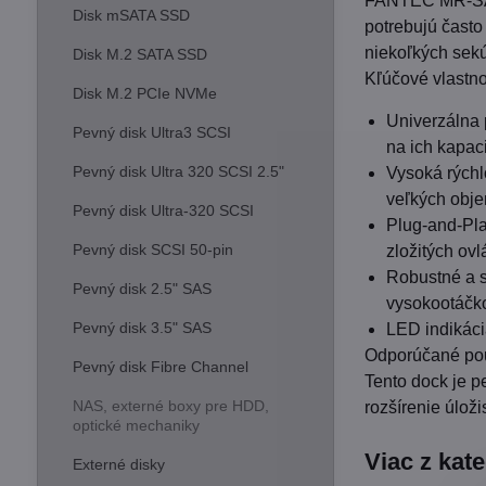
FANTEC MR-SATA 
Disk mSATA SSD
potrebujú často
niekoľkých sek
Disk M.2 SATA SSD
Kľúčové vlastno
Disk M.2 PCIe NVMe
Univerzálna 
Pevný disk Ultra3 SCSI
na ich kapaci
Pevný disk Ultra 320 SCSI 2.5"
Vysoká rýchl
veľkých obje
Pevný disk Ultra-320 SCSI
Plug-and-Pla
Pevný disk SCSI 50-pin
zložitých ov
Robustné a st
Pevný disk 2.5" SAS
vysokootáčko
Pevný disk 3.5" SAS
LED indikácia
Odporúčané pou
Pevný disk Fibre Channel
Tento dock je p
NAS, externé boxy pre HDD,
rozšírenie úloži
optické mechaniky
Viac z kat
Externé disky