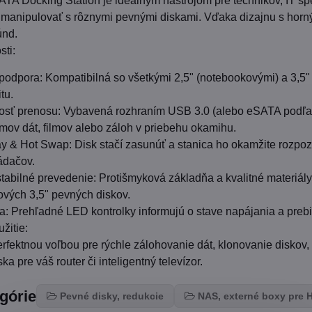
Docking Station je ideálnym nástrojom pre technikov, IT špec
 manipulovať s rôznymi pevnými diskami. Vďaka dizajnu s horný
únd.
sti:
podpora: Kompatibilná so všetkými 2,5" (notebookovými) a 3,5" 
tu.
osť prenosu: Vybavená rozhraním USB 3.0 (alebo eSATA podľa k
mov dát, filmov alebo záloh v priebehu okamihu.
y & Hot Swap: Disk stačí zasunúť a stanica ho okamžite rozpozn
ládačov.
abilné prevedenie: Protišmyková základňa a kvalitné materiály za
vých 3,5" pevných diskov.
: Prehľadné LED kontrolky informujú o stave napájania a prebieh
žitie:
erfektnou voľbou pre rýchle zálohovanie dát, klonovanie diskov, 
ska pre váš router či inteligentný televízor.
egórie
Pevné disky, redukcie
NAS, externé boxy pre 