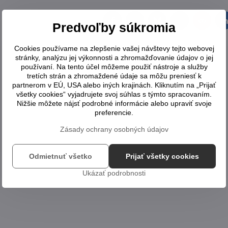
Facebook
Twitter
Bluesky
Pinterest
Reddit
L
Predvoľby súkromia
Cookies používame na zlepšenie vašej návštevy tejto webovej
stránky, analýzu jej výkonnosti a zhromažďovanie údajov o jej
používaní. Na tento účel môžeme použiť nástroje a služby
tretích strán a zhromaždené údaje sa môžu preniesť k
partnerom v EÚ, USA alebo iných krajinách. Kliknutím na „Prijať
všetky cookies“ vyjadrujete svoj súhlas s týmto spracovaním.
Nižšie môžete nájsť podrobné informácie alebo upraviť svoje
preferencie.
Zásady ochrany osobných údajov
Odmietnuť všetko
Prijať všetky cookies
Ukázať podrobnosti