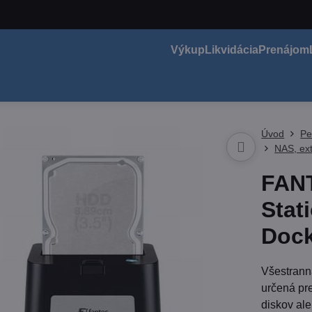
Výkup
Likvidácia
Prenájom
Úvod
Pe
NAS, ex
FAN
Stat
Dock
Všestrann
určená pr
diskov al