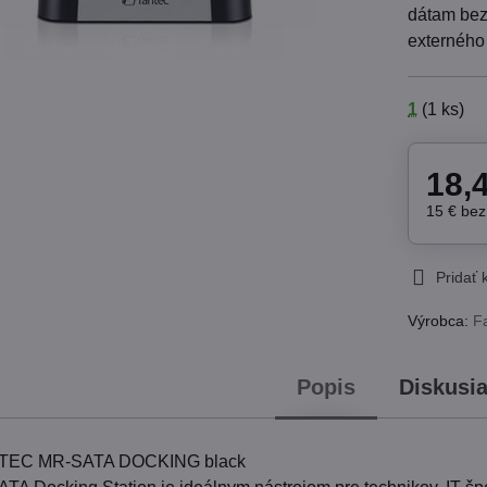
dátam bez 
externého
1
(
1
ks)
18,
15 €
be
Pridať
Výrobca:
F
Popis
Diskusi
ANTEC MR-SATA DOCKING black