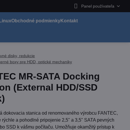
Panel používateľa
Linux
Obchodné podmienky
Kontakt
vné disky, redukcie
terné boxy pre HDD, optické mechaniky
TEC MR-SATA Docking
ion (External HDD/SSD
)
á dokovacia stanica od renomovaného výrobcu FANTEC,
e rýchle a pohodlné pripojenie 2,5" a 3,5" SATA pevných
ebo SSD k vášmu počítaču. Umožňuje okamžitý prístup k