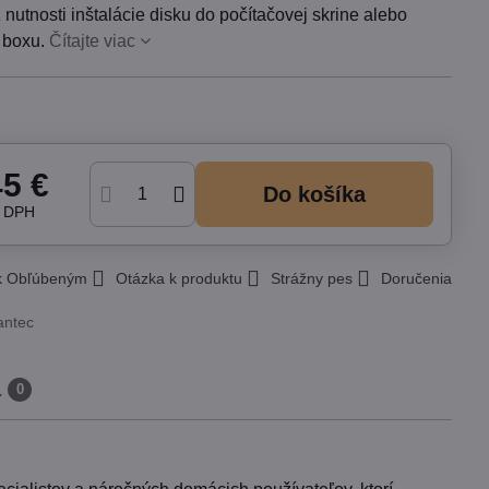
nutnosti inštalácie disku do počítačovej skrine alebo
 boxu.
Čítajte viac
45 €
Do košíka
z DPH
 k Obľúbeným
Otázka k produktu
Strážny pes
Doručenia
antec
a
0