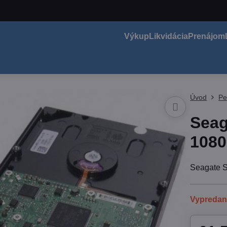
Výkup
Likvidácia
Prenájom
Úvod
Pe
Sea
1080
Seagate 
Vypreda