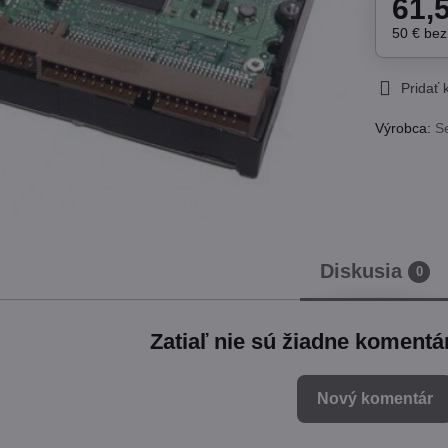
61,
50 €
be
Pridať
Výrobca:
S
Diskusia
0
Zatiaľ nie sú žiadne komentá
Nový komentár