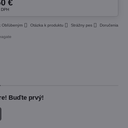
50 €
z DPH
 k Obľúbeným
Otázka k produktu
Strážny pes
Doručenia
eagate
re! Buďte prvý!