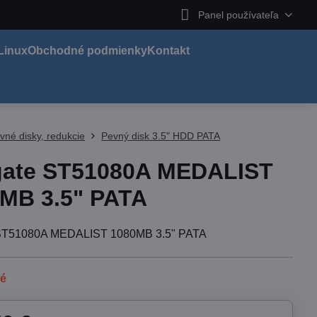
Panel používateľa
Linux
Obchodné podmienky
Kontakt
vné disky, redukcie
Pevný disk 3.5" HDD PATA
gate ST51080A MEDALIST
MB 3.5" PATA
ST51080A MEDALIST 1080MB 3.5" PATA
né