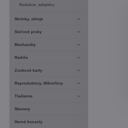
Redukcie, adaptéry
Skrinky, zdroje
Sieťové prvky
Mechaniky
Radiče
Zvukové karty
Reproduktory, Mikrofóny
Tlačiarne
Skenery
Herné konzoly