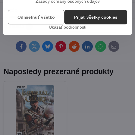
Zásady ochrany osobných údajov
Popis
Odmietnuť všetko
Prijať všetky cookies
Diskusia
0
Ukázať podrobnosti
Facebook
Twitter
Bluesky
Pinterest
Reddit
LinkedIn
WhatsApp
E-
mail
Naposledy prezerané produkty