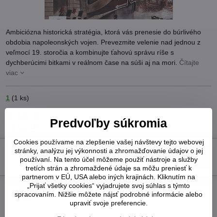
Ambiciózna historická stratégia, ktorá vás prenesie do búrlivého
obdobia napoleonských vojen. Prevezmite velenie nad jednou z
veľmocí 19. storočia a kombinujte ťahovú správu ríše s
dychberúcimi bitkami v reálnom čase na súši aj na mori.
Čítajte
viac
1
(
1
ks)
6,15 €
Predvoľby súkromia
5 €
bez DPH
Cookies používame na zlepšenie vašej návštevy tejto webovej
stránky, analýzu jej výkonnosti a zhromažďovanie údajov o jej
Do košíka
používaní. Na tento účel môžeme použiť nástroje a služby
tretích strán a zhromaždené údaje sa môžu preniesť k
partnerom v EÚ, USA alebo iných krajinách. Kliknutím na
„Prijať všetky cookies“ vyjadrujete svoj súhlas s týmto
Pridať k Obľúbeným
Otázka k produktu
Strážny pes
spracovaním. Nižšie môžete nájsť podrobné informácie alebo
Doručenia
upraviť svoje preferencie.