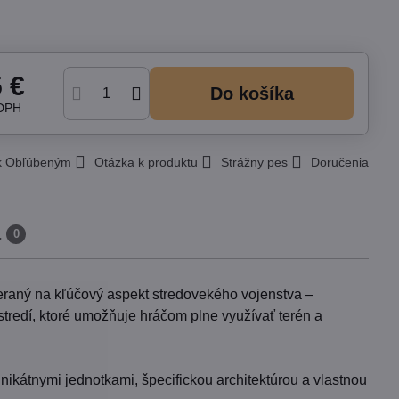
5 €
Do košíka
 DPH
 k Obľúbeným
Otázka k produktu
Strážny pes
Doručenia
a
0
meraný na kľúčový aspekt stredovekého vojenstva –
tredí, ktoré umožňuje hráčom plne využívať terén a
nikátnymi jednotkami, špecifickou architektúrou a vlastnou