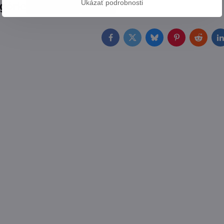
Ukázať podrobnosti
egórie
Software
Hry
Facebook
Twitter
Bluesky
Pinterest
Reddit
L