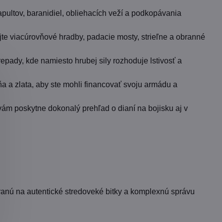
apultov, baranidiel, obliehacích veží a podkopávania
jte viacúrovňové hradby, padacie mosty, strieľne a obranné
epady, kde namiesto hrubej sily rozhoduje lstivosť a
a a zlata, aby ste mohli financovať svoju armádu a
vám poskytne dokonalý prehľad o dianí na bojisku aj v
meranú na autentické stredoveké bitky a komplexnú správu