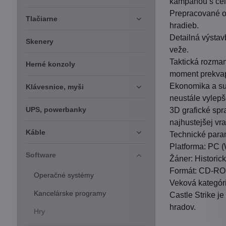
kampaňou s cel
Prepracované ob
Tlačiarne
hradieb.
Detailná výstav
Skenery
veže.
Taktická rozman
Herné konzoly
moment prekva
Ekonomika a sur
Klávesnice, myši
neustále vylepš
UPS, powerbanky
3D grafické spr
najhustejšej vr
Káble
Technické para
Platforma: PC 
Software
Žáner: Historic
Formát: CD-ROM
Operačné systémy
Veková kategór
Kancelárske programy
Castle Strike j
hradov.
Hry