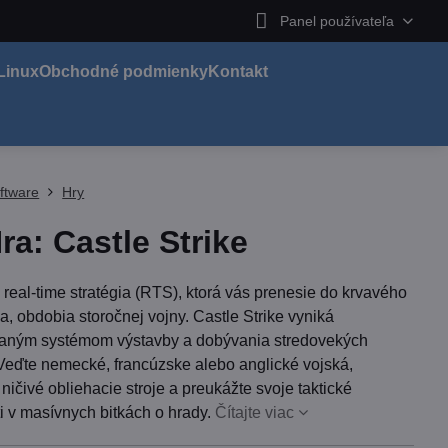
Panel používateľa
Linux
Obchodné podmienky
Kontakt
ftware
Hry
ra: Castle Strike
 real-time stratégia (RTS), ktorá vás prenesie do krvavého
ia, obdobia storočnej vojny. Castle Strike vyniká
aným systémom výstavby a dobývania stredovekých
 Veďte nemecké, francúzske alebo anglické vojská,
 ničivé obliehacie stroje a preukážte svoje taktické
i v masívnych bitkách o hrady.
Čítajte viac