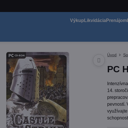
Výkup
Likvidácia
Prenájom
Úvod
So
PC H
Intenzívna
14. storoč
prepracov
pevností.
využívajte
schopnost