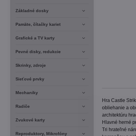
Základné dosky
Pamäte, čítačky kariet
Grafické a TV karty
Pevné disky, redukcie
Skrinky, zdroje
Sieťové prvky
Mechaniky
Hra Castle Stri
Radiče
obliehanie a ob
architektúru hr
Zvukové karty
Hlavné herné p
Tri hrateľné ná
Reproduktory, Mikrofóny