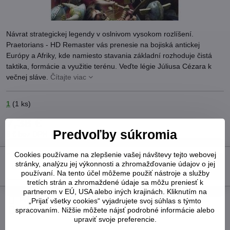
Návrat strategickej legendy v oslnivom vysokom rozlíšení.
Praetorians - HD Remaster vás prenesie na bojiská antickej
Európy a Afriky, kde namiesto stavania základní rozhoduje čistá
taktika, formácie a využitie terénu. Veďte légie Júliusa Cézara k
večnej sláve.
Čítajte viac
1
(
1
ks)
7,38 €
Predvoľby súkromia
6 €
bez DPH
Cookies používame na zlepšenie vašej návštevy tejto webovej
stránky, analýzu jej výkonnosti a zhromažďovanie údajov o jej
Do košíka
používaní. Na tento účel môžeme použiť nástroje a služby
tretích strán a zhromaždené údaje sa môžu preniesť k
partnerom v EÚ, USA alebo iných krajinách. Kliknutím na
Pridať k Obľúbeným
Otázka k produktu
Strážny pes
„Prijať všetky cookies“ vyjadrujete svoj súhlas s týmto
spracovaním. Nižšie môžete nájsť podrobné informácie alebo
Doručenia
upraviť svoje preferencie.