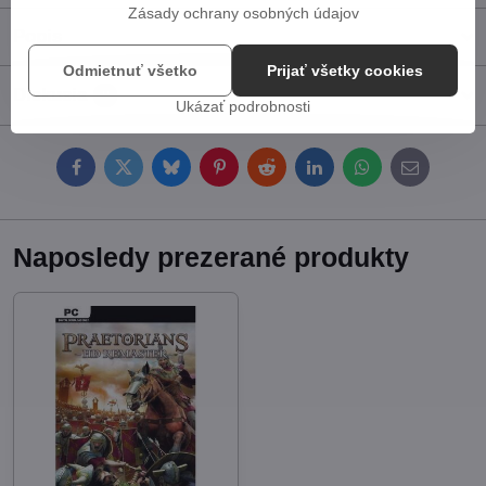
Zásady ochrany osobných údajov
Popis
Odmietnuť všetko
Prijať všetky cookies
Diskusia
0
Ukázať podrobnosti
Facebook
Twitter
Bluesky
Pinterest
Reddit
LinkedIn
WhatsApp
E-
mail
Naposledy prezerané produkty